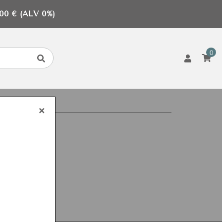
0 € (ALV 0%)
0
×