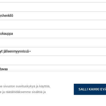
yshenkilö
kokauppa
nyt jälleenmyynnissä
*
tavaa
n asiakas
*
sivuston suorituskykyä ja käyttöä,
SALLI KAIKKI E
ja räätälöidäksemme sisältöä ja