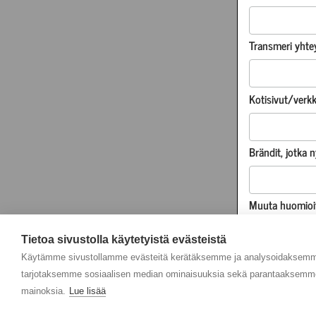
Transmeri yhte
Kotisivut/verk
Brändit, jotka 
Muuta huomioi
Tietoa sivustolla käytetyistä evästeistä
Olen Transmeri
Käytämme sivustollamme evästeitä kerätäksemme ja analysoidaksemme 
tarjotaksemme sosiaalisen median ominaisuuksia sekä parantaaksemme 
KYLLÄ
mainoksia.
Lue lisää
EN