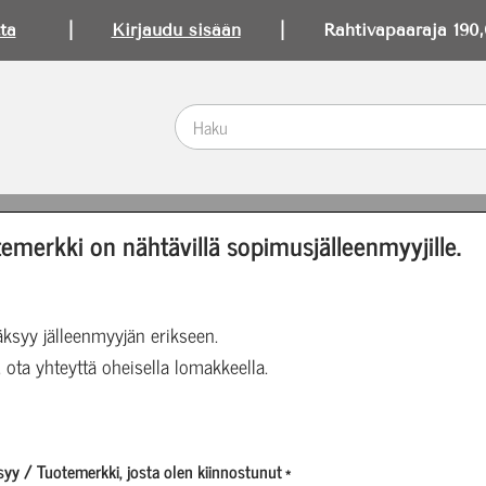
ta
|
Kirjaudu sisään
| Rahtivapaaraja 190,0
t
>
Ajankohtaista
emerkki on nähtävillä sopimusjälleenmyyjille.
ksyy jälleenmyyjän erikseen.
litun kaltaisia tuotteita ei löytynyt.
, ota yhteyttä oheisella lomakkeella.
Lehdestä
tunnistat luonnonkosmetiikkatuotteen.
yy / Tuotemerkki, josta olen kiinnostunut
*