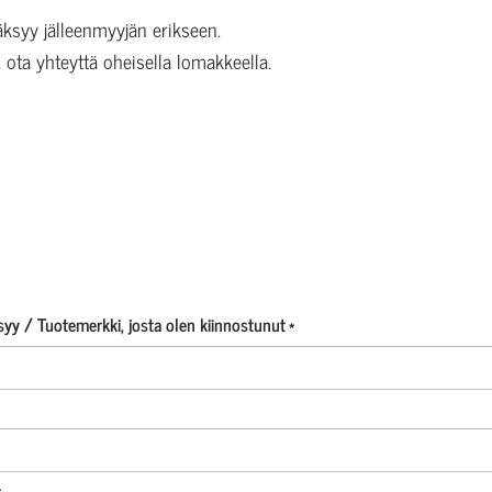
ksyy jälleenmyyjän erikseen.
, ota yhteyttä oheisella lomakkeella.
litun kaltaisia tuotteita ei löytynyt.
yy / Tuotemerkki, josta olen kiinnostunut
*
Lehdestä
tunnistat luonnonkosmetiikkatuotteen.
*
*