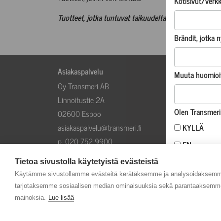
Kotisivut/verk
Tuotteet, jotka tuntuvat taikuudelta, mutta joiden vo
Brändit, jotka 
Asiakaspalvelu
Info
Muuta huomioi
Oy Transmeri AB
Meistä
Linnoitustie 2A
Tilaus-
Olen Transmeri
02600 Espoo
Tietosu
KYLLÄ
asiakaspalvelu@transmeri.fi
Uusi a
p. 020 752 9900
Ota yht
EN
Evästeasetukset
Ajankoh
Tietoa sivustolla käytetyistä evästeistä
Käytämme sivustollamme evästeitä kerätäksemme ja analysoidaksemme 
tarjotaksemme sosiaalisen median ominaisuuksia sekä parantaaksemme 
mainoksia.
Lue lisää