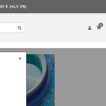
0 € (ALV 0%)
0
×