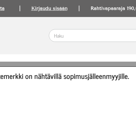
ta
|
Kirjaudu sisään
| Rahtivapaaraja 190,0
emerkki on nähtävillä sopimusjälleenmyyjille.