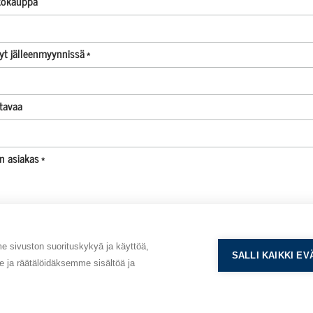
kokauppa
imanlähteenä on tiede.
nyt jälleenmyynnissä
*
tavaa
 ja toimitusehdot
n asiakas
*
oja- ja rekisteriseloste
siakas -hakemus
eyttä
taista
sivuston suorituskykyä ja käyttöä,
SALLI KAIKKI E
ja räätälöidäksemme sisältöä ja