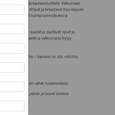
ajan valikoiman muita kauneustuotteita. Valikoimaan
osteuttavat, rauhoittavat ja kirkastavat ihoa riippuen
levat ja vahvistavat kulmia luonnolliseksi ja
tavat saavuttamaan kauniit ja näyttävät ripset ja
ivat kaikille ihotyypeille ja valikoimasta löytyy
auneusstandardeihin – kauneus on sitä, mitä itse
sille on omistettu vain vähän tuotemerkkejä.
evat mukanasi koko päivän ja tuovat tuloksia.