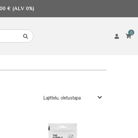
0 € (ALV 0%)
0