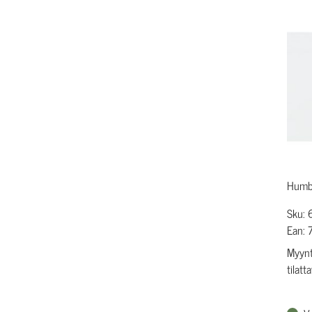
Humbl
Sku:
Ean:
Myynt
tilatt