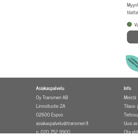
Myynt
tilatt
V
Asiakaspalvelu
Info
Oy Transmeri AB
Meistä
Linnoitustie 2A
Tilaus-
02600 Espoo
Tietosu
asiakaspalvelu@transmeri.fi
Uusi a
p. 020 752 9900
Ota yht