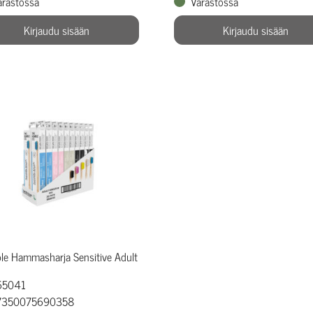
arastossa
Varastossa
Kirjaudu sisään
Kirjaudu sisään
e Hammasharja Sensitive Adult
 65041
 7350075690358