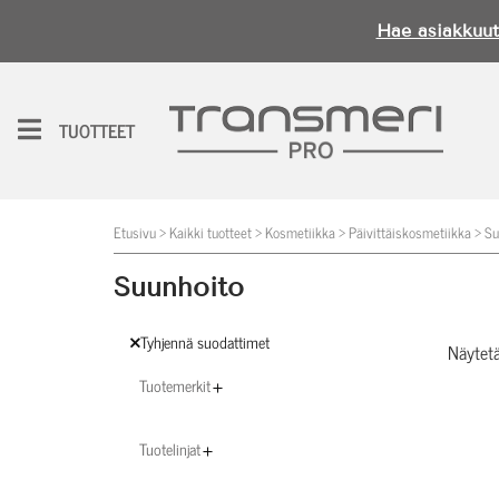
Hae asiakkuut
H
e
TUOTTEET
i,
k
ir
Etusivu
>
Kaikki tuotteet
>
Kosmetiikka
>
Päivittäiskosmetiikka
>
Su
j
a
Suunhoito
u
d
Tyhjennä suodattimet
Näytetä
u
Tuotemerkit
s
i
Tuotelinjat
s