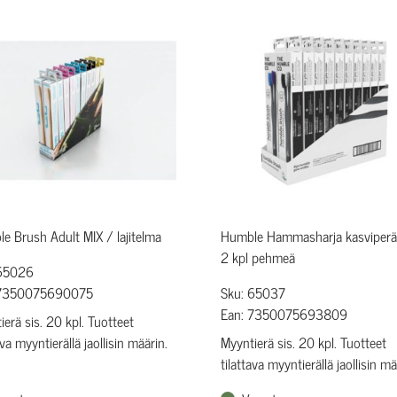
e Brush Adult MIX / lajitelma
Humble Hammasharja kasviperä
2 kpl pehmeä
 65026
 7350075690075
Sku: 65037
Ean: 7350075693809
ierä sis. 20 kpl. Tuotteet
ava myyntierällä jaollisin määrin.
Myyntierä sis. 20 kpl. Tuotteet
tilattava myyntierällä jaollisin mä