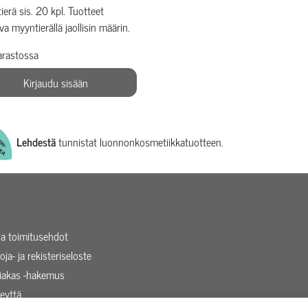
ierä sis. 20 kpl. Tuotteet
ava myyntierällä jaollisin määrin.
arastossa
Kirjaudu sisään
Lehdestä
tunnistat luonnonkosmetiikkatuotteen.
 ja toimitusehdot
oja- ja rekisteriseloste
siakas -hakemus
eyttä