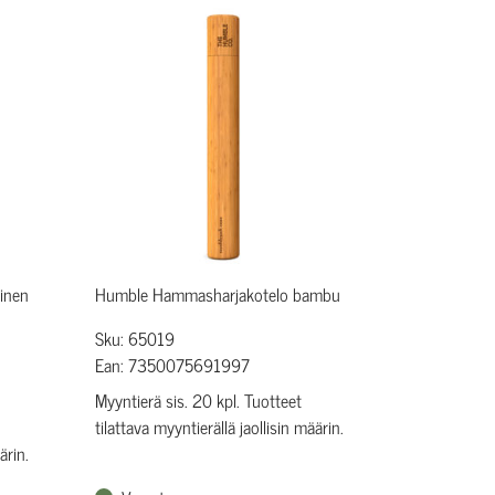
inen
Humble Hammasharjakotelo bambu
Sku: 65019
Ean: 7350075691997
Myyntierä sis. 20 kpl. Tuotteet
tilattava myyntierällä jaollisin määrin.
ärin.