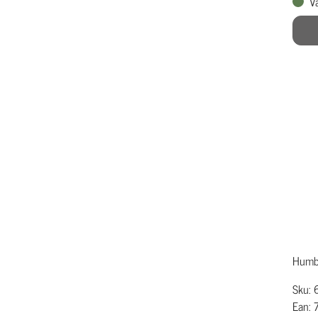
V
Humbl
Sku:
Ean: