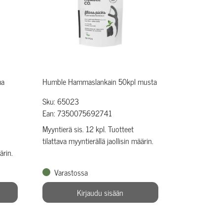
ma
Humble Hammaslankain 50kpl musta
Sku: 65023
Ean: 7350075692741
Myyntierä sis. 12 kpl. Tuotteet
tilattava myyntierällä jaollisin määrin.
ärin.
Varastossa
Kirjaudu sisään