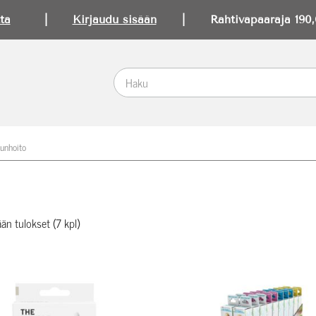
ta
|
Kirjaudu sisään
| Rahtivapaaraja 190,0
unhoito
än tulokset (7 kpl)