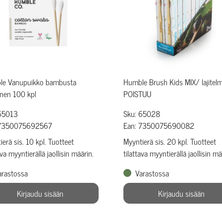
le Vanupuikko bambusta
Humble Brush Kids MIX/ lajitel
inen 100 kpl
POISTUU
65013
Sku: 65028
 7350075692567
Ean: 7350075690082
erä sis. 10 kpl. Tuotteet
Myyntierä sis. 20 kpl. Tuotteet
ava myyntierällä jaollisin määrin.
tilattava myyntierällä jaollisin mä
arastossa
Varastossa
Kirjaudu sisään
Kirjaudu sisään