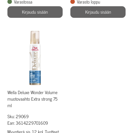
Varastossa
Varasto loppu
Kirjaudu sisään
Kirjaudu sisään
Wella Deluxe Wonder Volume
muotovaahto Extra strong 75
ml
Sku: 29069
Ean: 3614229701609
Myyntierä sis. 12 kpl. Tuotteet