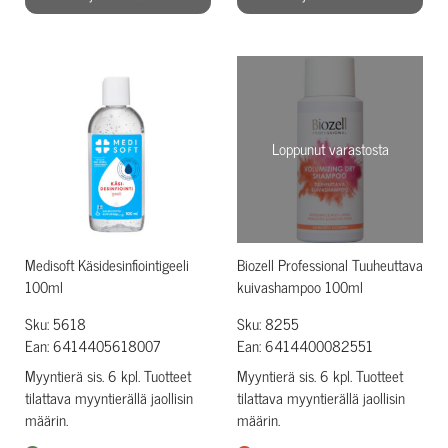
Loppunut varastosta
Medisoft Käsidesinfiointigeeli
Biozell Professional Tuuheuttava
100ml
kuivashampoo 100ml
Sku: 5618
Sku: 8255
Ean: 6414405618007
Ean: 6414400082551
Myyntierä sis. 6 kpl. Tuotteet
Myyntierä sis. 6 kpl. Tuotteet
tilattava myyntierällä jaollisin
tilattava myyntierällä jaollisin
määrin.
määrin.