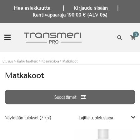
Hae asiakkuutta
|
Kirjaudu sisään
|
Rahtivapaaraja 190,00 € (ALV 0%)
0
Etusivu
>
Kaikki tuotteet
>
Kosmetiikka
>
Matkakoot
Matkakoot
Suodattimet
Näytetään tulokset (7 kpl)