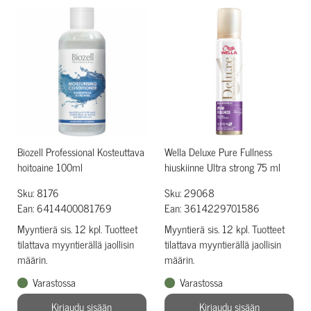
Biozell Professional Kosteuttava
Wella Deluxe Pure Fullness
hoitoaine 100ml
hiuskiinne Ultra strong 75 ml
Sku: 8176
Sku: 29068
Ean: 6414400081769
Ean: 3614229701586
Myyntierä sis. 12 kpl. Tuotteet
Myyntierä sis. 12 kpl. Tuotteet
tilattava myyntierällä jaollisin
tilattava myyntierällä jaollisin
määrin.
määrin.
Varastossa
Varastossa
Kirjaudu sisään
Kirjaudu sisään