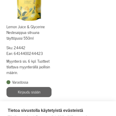
Lemon Juice & Glycerine
Nestesaippua sitruuna
täyttöpussi 550ml
Sku: 24442
Ean: 6414400244423
Myyntierä sis. 6 kpl. Tuotteet
tilattava myyntierällä jaollisin
määrin.
Varastossa
Kirjaudu sisään
Tietoa sivustolla käytetyistä evästeistä