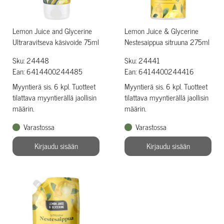
Lemon Juice and Glycerine
Lemon Juice & Glycerine
Ultraravitseva käsivoide 75ml
Nestesaippua sitruuna 275ml
Sku: 24448
Sku: 24441
Ean: 6414400244485
Ean: 6414400244416
Myyntierä sis. 6 kpl. Tuotteet
Myyntierä sis. 6 kpl. Tuotteet
tilattava myyntierällä jaollisin
tilattava myyntierällä jaollisin
määrin.
määrin.
Varastossa
Varastossa
Kirjaudu sisään
Kirjaudu sisään