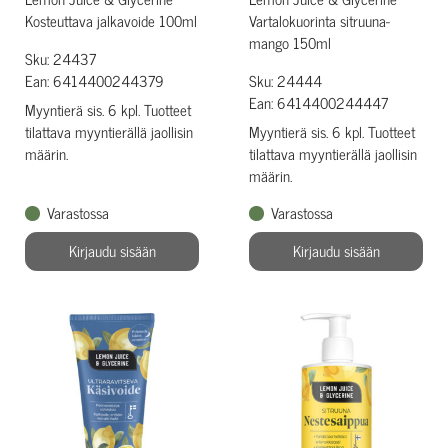
Kosteuttava jalkavoide 100ml
Vartalokuorinta sitruuna-
mango 150ml
Sku: 24437
Ean: 6414400244379
Sku: 24444
Ean: 6414400244447
Myyntierä sis. 6 kpl. Tuotteet
tilattava myyntierällä jaollisin
Myyntierä sis. 6 kpl. Tuotteet
määrin.
tilattava myyntierällä jaollisin
määrin.
Varastossa
Varastossa
Kirjaudu sisään
Kirjaudu sisään