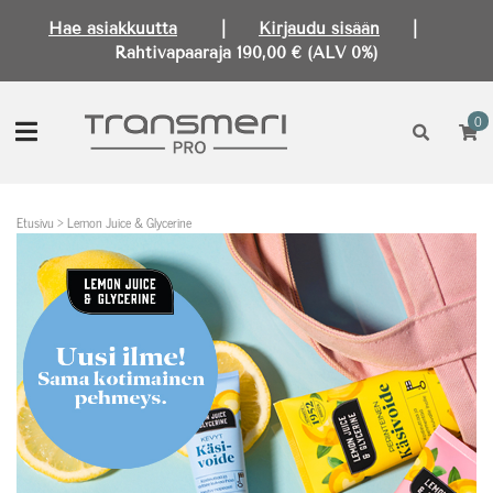
Hae asiakkuutta
|
Kirjaudu sisään
|
Rahtivapaaraja 190,00 € (ALV 0%)
0
Etusivu
>
Lemon Juice & Glycerine