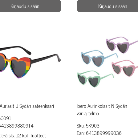
Kirjaudu sisään
Kirjaudu sisään
 Aurlasit U Sydän sateenkaari
Ibero Aurinkolasit N Sydän
värilajitelma
5C091
 6413899880914
Sku: 5K903
Ean: 6413899999036
erä sis. 12 kpl. Tuotteet