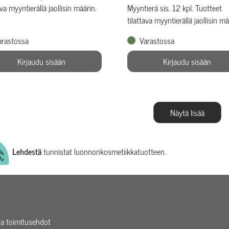
ava myyntierällä jaollisin määrin.
Myyntierä sis. 12 kpl. Tuotteet
tilattava myyntierällä jaollisin mä
arastossa
Varastossa
Kirjaudu sisään
Kirjaudu sisään
Näytä lisää
Lehdestä
tunnistat luonnonkosmetiikkatuotteen.
 ja toimitusehdot