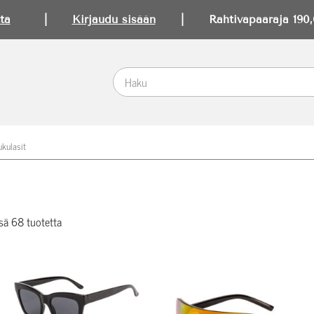
ta
|
Kirjaudu sisään
| Rahtivapaaraja 190,0
ukulasit
sä 68 tuotetta