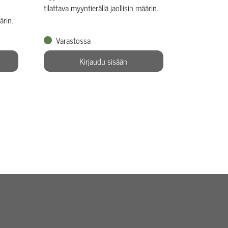
tilattava myyntierällä jaollisin määrin.
ärin.
Varastossa
Kirjaudu sisään