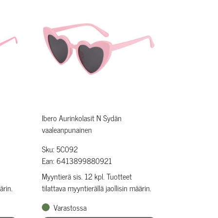
Ibero Aurinkolasit N Sydän
vaaleanpunainen
Sku: 5C092
Ean: 6413899880921
Myyntierä sis. 12 kpl. Tuotteet
ärin.
tilattava myyntierällä jaollisin määrin.
Varastossa