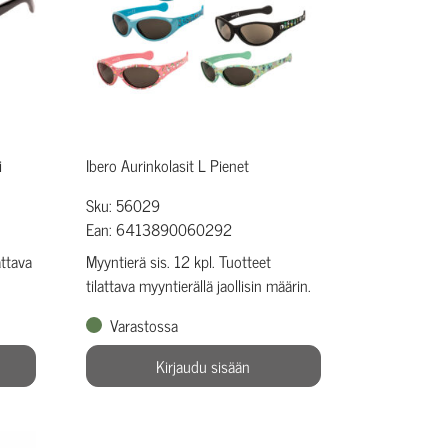
i
Ibero Aurinkolasit L Pienet
Sku: 56029
Ean: 6413890060292
attava
Myyntierä sis. 12 kpl. Tuotteet
tilattava myyntierällä jaollisin määrin.
Varastossa
Kirjaudu sisään