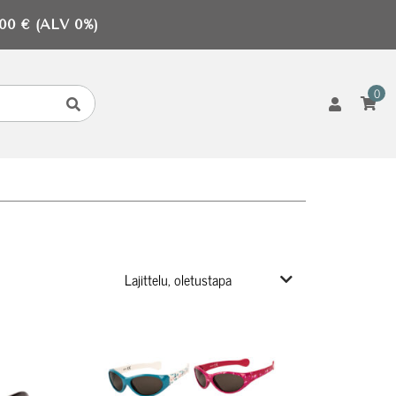
0 € (ALV 0%)
0