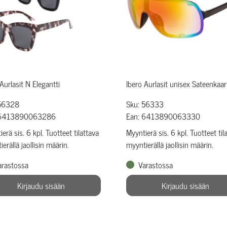
Aurlasit N Elegantti
Ibero Aurlasit unisex Sateenkaar
 56328
Sku: 56333
 6413890063286
Ean: 6413890063330
erä sis. 6 kpl. Tuotteet tilattava
Myyntierä sis. 6 kpl. Tuotteet til
erällä jaollisin määrin.
myyntierällä jaollisin määrin.
arastossa
Varastossa
Kirjaudu sisään
Kirjaudu sisään