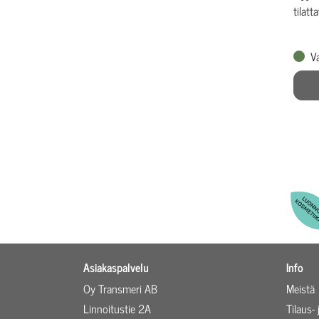
tilatt
V
Asiakaspalvelu
Info
Oy Transmeri AB
Meistä
Linnoitustie 2A
Tilaus-