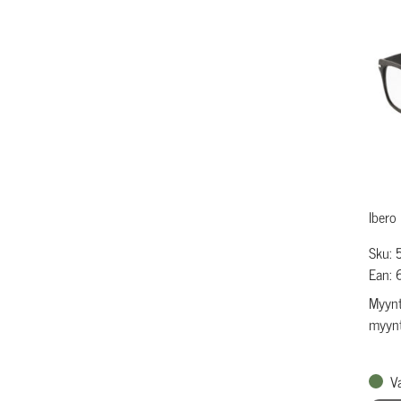
Ibero
Sku:
Ean:
Myynti
myynti
V