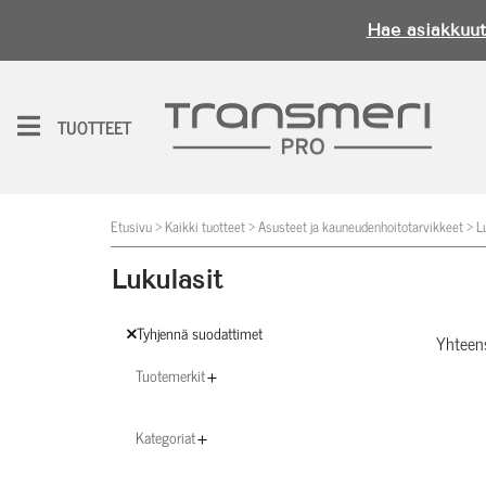
Hae asiakkuut
H
e
TUOTTEET
i,
k
ir
Etusivu
>
Kaikki tuotteet
>
Asusteet ja kauneudenhoitotarvikkeet
>
L
j
a
Lukulasit
u
d
Tyhjennä suodattimet
Yhteen
u
Tuotemerkit
s
i
Kategoriat
s