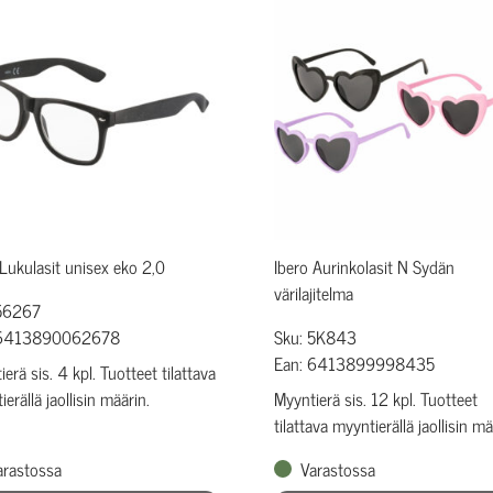
 Lukulasit unisex eko 2,0
Ibero Aurinkolasit N Sydän
värilajitelma
 56267
 6413890062678
Sku: 5K843
Ean: 6413899998435
erä sis. 4 kpl. Tuotteet tilattava
erällä jaollisin määrin.
Myyntierä sis. 12 kpl. Tuotteet
tilattava myyntierällä jaollisin mä
arastossa
Varastossa