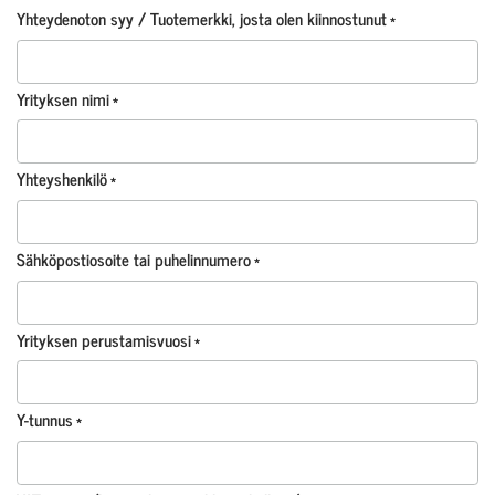
Yhteydenoton syy / Tuotemerkki, josta olen kiinnostunut
*
Yrityksen nimi
*
Yhteyshenkilö
*
Kenzo
Sähköpostiosoite tai puhelinnumero
*
Valitun kaltaisia tuotteita ei löytynyt.
Yrityksen perustamisvuosi
*
Lehdestä
tunnistat luonnonkosmetiikkatuotteen.
Y-tunnus
*