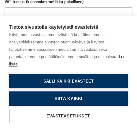
VAT tunnus (luonnonkosmetiikka pakollinen)
Asiakaspalvelu
Info
Transmeri yhteyshenkilö
Tietoa sivustolla käytetyistä evästeistä
Käytämme sivustollamme evästeitä kerätäksemme ja
© Transmeri Pro 2026
analysoidaksemme sivuston suorituskykyä ja käyttöä,
Kotisivut/verkkokauppa
tarjotaksemme sosiaalisen median ominaisuuksia sekä
parantaaksemme ja räätälöidäksemme sisältöä ja mainoksia.
Lue
lisää
Brändit, jotka nyt jälleenmyynnissä
*
SALLI KAIKKI EVÄSTEET
Muuta huomioitavaa
ESTÄ KAIKKI
Olen Transmerin asiakas
*
EVÄSTEASETUKSET
KYLLÄ
EN