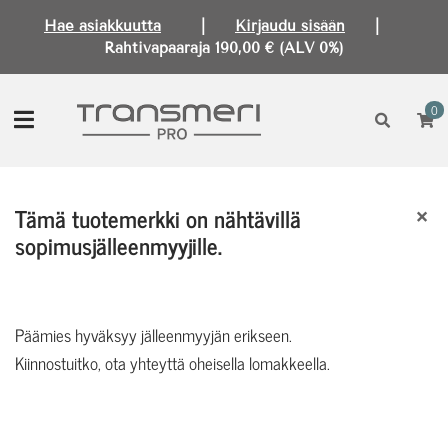
Hae asiakkuutta
|
Kirjaudu sisään
|
Rahtivapaaraja 190,00 € (ALV 0%)
0
Etusivu
>
Kenzo
×
Tämä tuotemerkki on nähtävillä
sopimusjälleenmyyjille.
Päämies hyväksyy jälleenmyyjän erikseen.
Kiinnostuitko, ota yhteyttä oheisella lomakkeella.