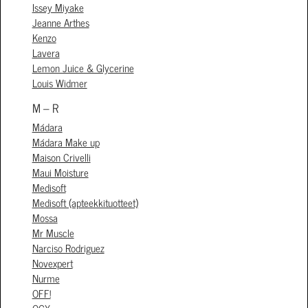
Issey Miyake
Jeanne Arthes
Kenzo
Lavera
Lemon Juice & Glycerine
Louis Widmer
M – R
Mádara
Mádara Make up
Maison Crivelli
Maui Moisture
Medisoft
Medisoft (apteekkituotteet)
Mossa
Mr Muscle
Narciso Rodriguez
Novexpert
Nurme
OFF!