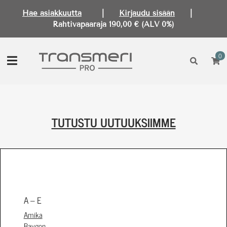
Hae asiakkuutta
|
Kirjaudu sisään
|
Rahtivapaaraja 190,00 € (ALV 0%)
0
TUTUSTU UUTUUKSIIMME
A – E
Amika
Baygon