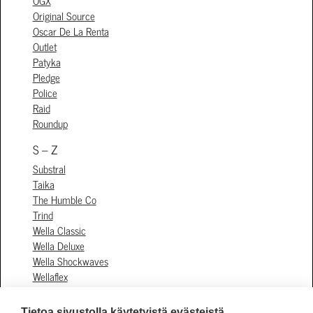
OGX
Original Source
Oscar De La Renta
Outlet
Patyka
Pledge
Police
Raid
Roundup
S – Z
Substral
Taika
The Humble Co
Trind
Wella Classic
Wella Deluxe
Wella Shockwaves
Wellaflex
Whamisa
Xlash
Tietoa sivustolla käytetyistä evästeistä