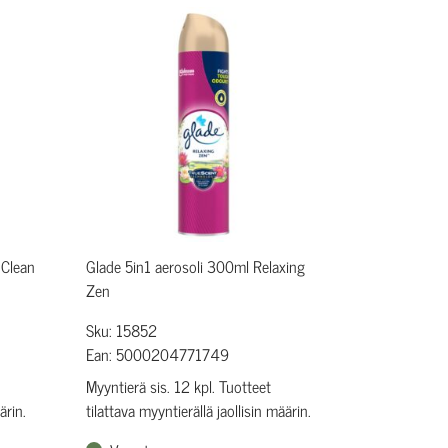
 Clean
Glade 5in1 aerosoli 300ml Relaxing
Zen
Sku: 15852
Ean: 5000204771749
Myyntierä sis. 12 kpl. Tuotteet
ärin.
tilattava myyntierällä jaollisin määrin.