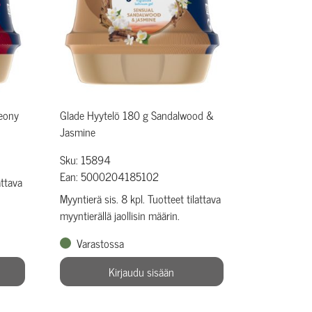
eony
Glade Hyytelö 180 g Sandalwood &
Jasmine
Sku: 15894
Ean: 5000204185102
attava
Myyntierä sis. 8 kpl. Tuotteet tilattava
myyntierällä jaollisin määrin.
Varastossa
Kirjaudu sisään