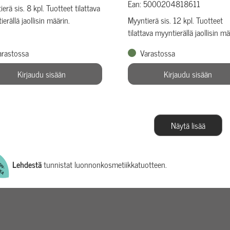
Ean: 5000204818611
erä sis. 8 kpl. Tuotteet tilattava
erällä jaollisin määrin.
Myyntierä sis. 12 kpl. Tuotteet
tilattava myyntierällä jaollisin mä
arastossa
Varastossa
Kirjaudu sisään
Kirjaudu sisään
Näytä lisää
Lehdestä
tunnistat luonnonkosmetiikkatuotteen.