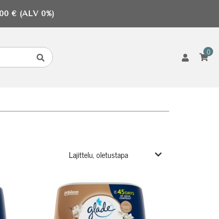
0 € (ALV 0%)
0