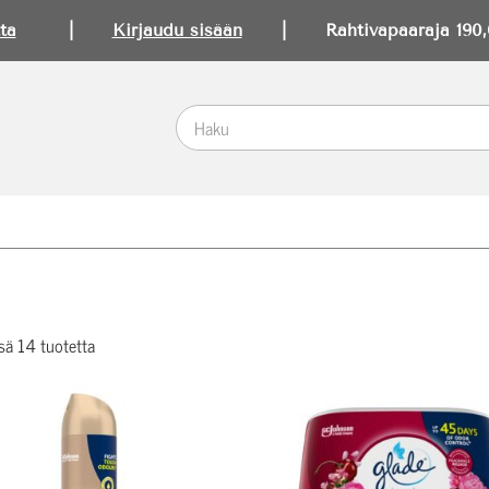
ta
|
Kirjaudu sisään
| Rahtivapaaraja 190,0
sä 14 tuotetta