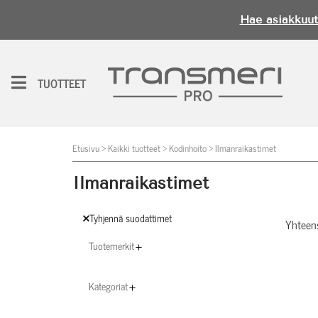
Hae asiakkuut
H
e
TUOTTEET
i,
k
ir
Etusivu
>
Kaikki tuotteet
>
Kodinhoito
>
Ilmanraikastimet
j
a
Ilmanraikastimet
u
d
Tyhjennä suodattimet
Yhteen
u
Tuotemerkit
s
i
Kategoriat
s