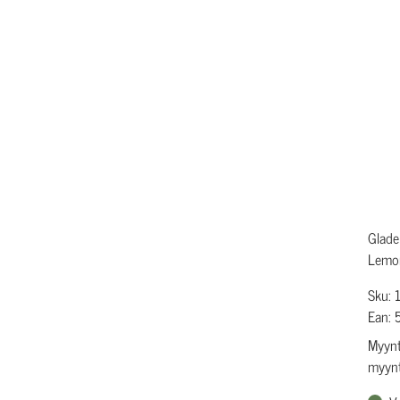
Glade
Lemo
Sku: 
Ean:
Myynti
myynti