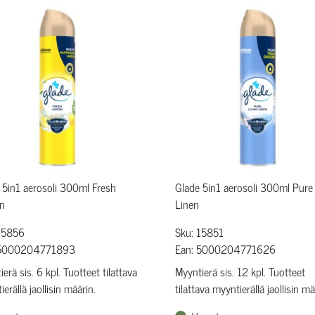
 5in1 aerosoli 300ml Fresh
Glade 5in1 aerosoli 300ml Pure
n
Linen
15856
Sku: 15851
 5000204771893
Ean: 5000204771626
erä sis. 6 kpl. Tuotteet tilattava
Myyntierä sis. 12 kpl. Tuotteet
erällä jaollisin määrin.
tilattava myyntierällä jaollisin mä