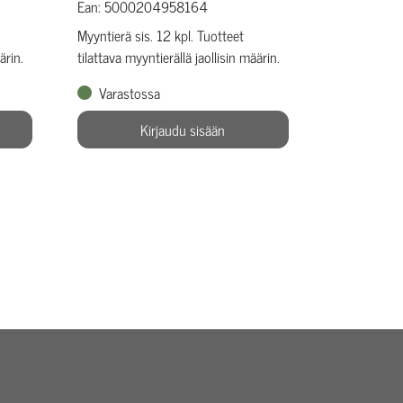
Ean: 5000204958164
Myyntierä sis. 12 kpl. Tuotteet
ärin.
tilattava myyntierällä jaollisin määrin.
Varastossa
Kirjaudu sisään