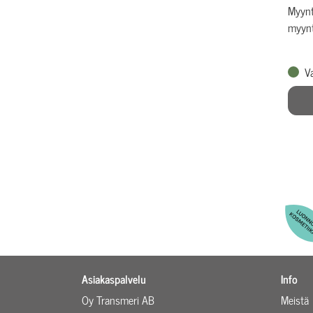
Myynti
myynti
V
Asiakaspalvelu
Info
Oy Transmeri AB
Meistä