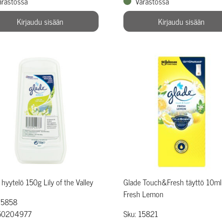
arastossa
Varastossa
Kirjaudu sisään
Kirjaudu sisään
 hyytelö 150g Lily of the Valley
Glade Touch&Fresh täyttö 10ml
Fresh Lemon
15858
 50204977
Sku: 15821