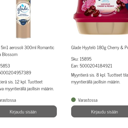
 5in1 aerosoli 300ml Romantic
Glade Hyytelö 180g Cherry & P
la Blossom
Sku: 15895
15853
Ean: 5000204184921
 5000204957389
Myyntierä sis. 8 kpl. Tuotteet til
erä sis. 12 kpl. Tuotteet
myyntierällä jaollisin määrin.
ava myyntierällä jaollisin määrin.
arastossa
Varastossa
Kirjaudu sisään
Kirjaudu sisään