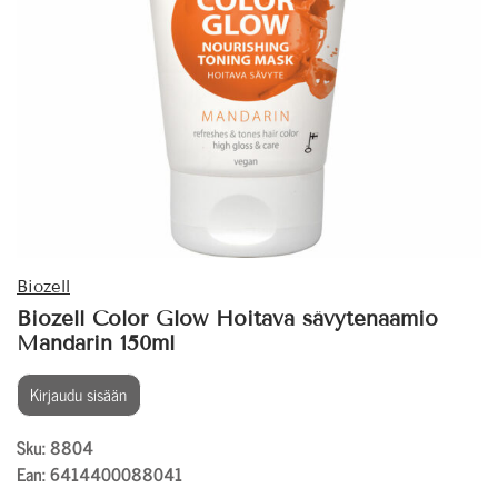
Biozell
Biozell Color Glow Hoitava sävytenaamio
Mandarin 150ml
Kirjaudu sisään
Sku: 8804
Ean: 6414400088041