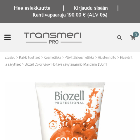
Hae asiakkuutta
|
Kirjaudu sisään
|
Rahtivapaaraja 190,00 € (ALV 0%)
0
Etusivu
>
Kaikki tuotteet
>
Kosmetiikka
>
Päivittäiskosmetiikka
>
Hiustenhoito
>
Hiusvärit
ja sävytteet
>
Biozell Color Glow Hoitava sävytenaamio Mandarin 150ml