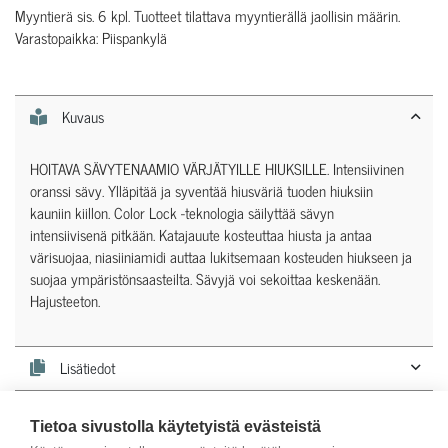
Myyntierä sis. 6 kpl. Tuotteet tilattava myyntierällä jaollisin määrin.
Varastopaikka: Piispankylä
Kuvaus
HOITAVA SÄVYTENAAMIO VÄRJÄTYILLE HIUKSILLE. Intensiivinen
oranssi sävy. Ylläpitää ja syventää hiusväriä tuoden hiuksiin
kauniin kiillon. Color Lock -teknologia säilyttää sävyn
intensiivisenä pitkään. Katajauute kosteuttaa hiusta ja antaa
värisuojaa, niasiiniamidi auttaa lukitsemaan kosteuden hiukseen ja
suojaa ympäristönsaasteilta. Sävyjä voi sekoittaa keskenään.
Hajusteeton.
Lisätiedot
Käyttöohjeet
Tietoa sivustolla käytetyistä evästeistä