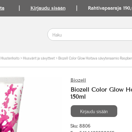
ta
|
Kirjaudu sisään
| Rahtivapaaraja 190,0
>
Hiustenhoito
>
Hiusvärit ja sävytteet
>
Biozell Color Glow Hoitava sävytenaamio Raspbe
Biozell
Biozell Color Glow H
150ml
Kirjaudu sisään
Sku: 8806