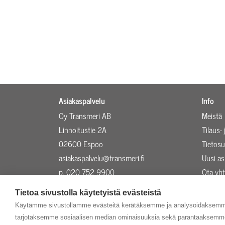
Asiakaspalvelu
Info
Oy Transmeri AB
Meistä
Linnoitustie 2A
Tilaus-
02600 Espoo
Tietosu
asiakaspalvelu@transmeri.fi
Uusi a
p. 020 752 9900
Ota yht
Evästeasetukset
Ajankoh
Tietoa sivustolla käytetyistä evästeistä
Käytämme sivustollamme evästeitä kerätäksemme ja analysoidaksemme 
tarjotaksemme sosiaalisen median ominaisuuksia sekä parantaaksemme 