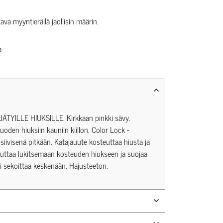
tava myyntierällä jaollisin määrin.
a
YILLE HIUKSILLE. Kirkkaan pinkki sävy.
tuoden hiuksiin kauniin kiillon. Color Lock -
siivisenä pitkään. Katajauute kosteuttaa hiusta ja
 auttaa lukitsemaan kosteuden hiukseen ja suojaa
i sekoittaa keskenään. Hajusteeton.