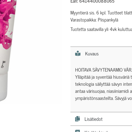
Ean: 6414400088065
Myyntierä sis. 6 kpl. Tuotteet tilat
Varastopaikka: Piispankylä
Tuotetta saatavilla yli 4vk kuluttu
Kuvaus
HOITAVA SÄVYTENAAMIO VÄRJÄT
Ylläpitää ja syventää hiusväriä 
teknologia säilyttää sävyn inten
antaa värisuojaa, niasiiniamidi
ympäristönsaasteilta. Sävyjä vo
Lisätiedot