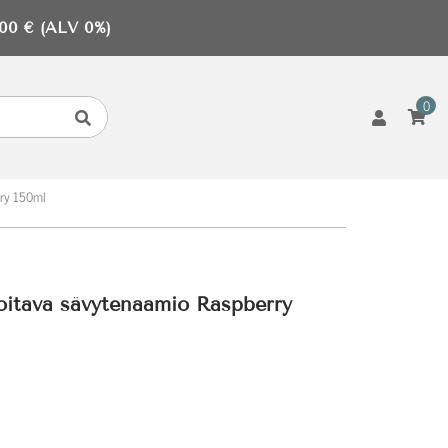
0 € (ALV 0%)
0
rry 150ml
oitava sävytenaamio Raspberry