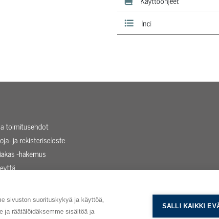
Käyttöohjeet
Inci
 ja toimitusehdot
oja- ja rekisteriseloste
siakas -hakemus
eyttä
taista
sivuston suorituskykyä ja käyttöä,
SALLI KAIKKI E
ja räätälöidäksemme sisältöä ja