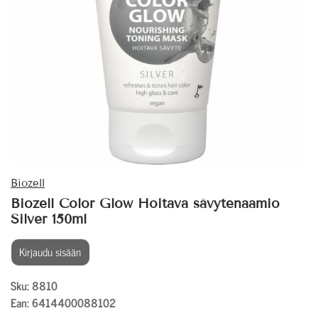
Biozell
Biozell Color Glow Hoitava sävytenaamio
Silver 150ml
Kirjaudu sisään
Sku: 8810
Ean: 6414400088102