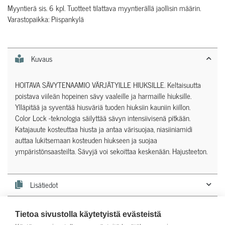
Myyntierä sis. 6 kpl. Tuotteet tilattava myyntierällä jaollisin määrin.
Varastopaikka: Piispankylä
Kuvaus
HOITAVA SÄVYTENAAMIO VÄRJÄTYILLE HIUKSILLE. Keltaisuutta
poistava viileän hopeinen sävy vaaleille ja harmaille hiuksille.
Ylläpitää ja syventää hiusväriä tuoden hiuksiin kauniin kiillon.
Color Lock -teknologia säilyttää sävyn intensiivisenä pitkään.
Katajauute kosteuttaa hiusta ja antaa värisuojaa, niasiiniamidi
auttaa lukitsemaan kosteuden hiukseen ja suojaa
ympäristönsaasteilta. Sävyjä voi sekoittaa keskenään. Hajusteeton.
Lisätiedot
Käyttöohjeet
Tietoa sivustolla käytetyistä evästeistä