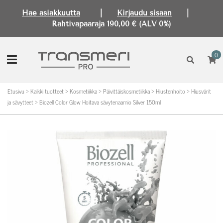
Hae asiakkuutta
|
Kirjaudu sisään
|
Rahtivapaaraja 190,00 € (ALV 0%)
0
Etusivu
>
Kaikki tuotteet
>
Kosmetiikka
>
Päivittäiskosmetiikka
>
Hiustenhoito
>
Hiusvärit
ja sävytteet
>
Biozell Color Glow Hoitava sävytenaamio Silver 150ml