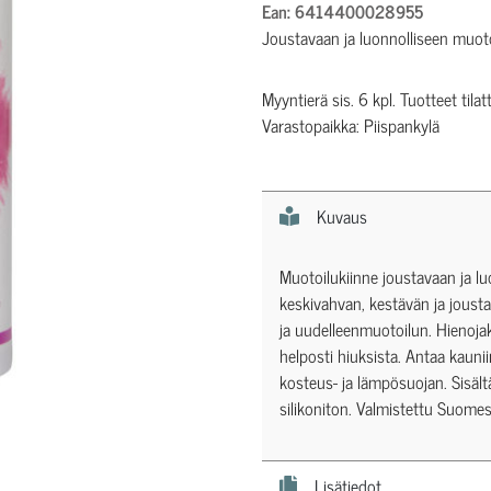
Ean: 6414400028955
Joustavaan ja luonnolliseen muot
Myyntierä sis. 6 kpl. Tuotteet tilat
Varastopaikka: Piispankylä
Kuvaus
Muotoilukiinne joustavaan ja lu
keskivahvan, kestävän ja jous
ja uudelleenmuotoilun. Hienoja
helposti hiuksista. Antaa kauniin
kosteus- ja lämpösuojan. Sisält
silikoniton. Valmistettu Suomes
Lisätiedot