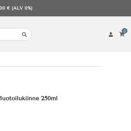
0 € (ALV 0%)
0
Muotoilukiinne 250ml