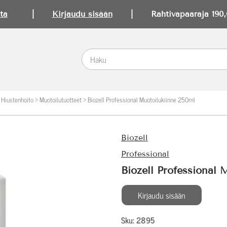
ta
|
Kirjaudu sisään
| Rahtivapaaraja 190,0
>
Hiustenhoito
>
Muotoilutuotteet
>
Biozell Professional Muotoilukiinne 250ml
Biozell
Professional
Biozell Professional 
Kirjaudu sisään
Sku: 2895