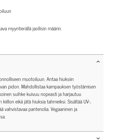
oiluun
tava myyntierällä jaollisin määrin.
onnolliseen muotoiluun. Antaa hiuksiin
tavan pidon. Mahdollistaa kampauksen työstämisen
koinen suihke kuivuu nopeasti ja harjautuu
 kiillon eikä jätä hiuksia tahmeiksi. Sisältää UV-,
ää vahvistavaa pantenolia. Vegaaninen ja
sa.