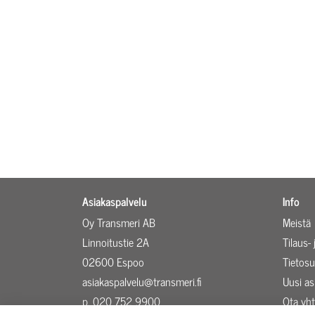
Asiakaspalvelu
Info
Oy Transmeri AB
Meistä
Linnoitustie 2A
Tilaus-
02600 Espoo
Tietosu
asiakaspalvelu@transmeri.fi
Uusi a
p. 020 752 9900
Ota yht