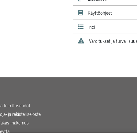
Käyttöohjeet
Inci
Varoitukset ja turvallisuu
 ja toimitusehdot
oja- ja rekisteriseloste
siakas -hakemus
eyttä