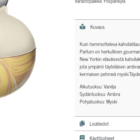
Varastopaikka: Piispankylä
Kuvaus
Kuin hemmotteleva kahvilatilau
Parfum on herkullinen gourmand
New Yorkin eläväisestä kahvilak
jota ympäröi täyteläisen ambra
kermaisen pehmeä myski.Täydell
Alkutuoksu: Vanilja
Sydäntuoksu: Ambra
Pohjatuoksu: Myski
Lisätiedot
Käyttöohjeet