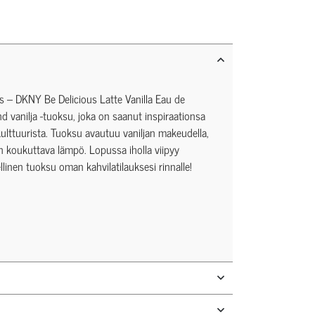
s – DKNY Be Delicious Latte Vanilla Eau de
 vanilja -tuoksu, joka on saanut inspiraationsa
ulttuurista. Tuoksu avautuu vaniljan makeudella,
n koukuttava lämpö. Lopussa iholla viipyy
inen tuoksu oman kahvilatilauksesi rinnalle!