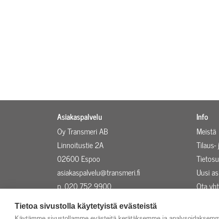
Asiakaspalvelu
Info
Oy Transmeri AB
Meistä
Linnoitustie 2A
Tilaus-
02600 Espoo
Tietosu
asiakaspalvelu@transmeri.fi
Uusi a
p. 020 752 9900
Ota yht
Evästeasetukset
Ajankoh
Tietoa sivustolla käytetyistä evästeistä
Käytämme sivustollamme evästeitä kerätäksemme ja analysoidaksemme 