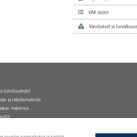
VAK tiedot
Varoitukset ja turvallisuu
 ja toimitusehdot
oja- ja rekisteriseloste
siakas -hakemus
eyttä
taista
sivuston suorituskykyä ja käyttöä,