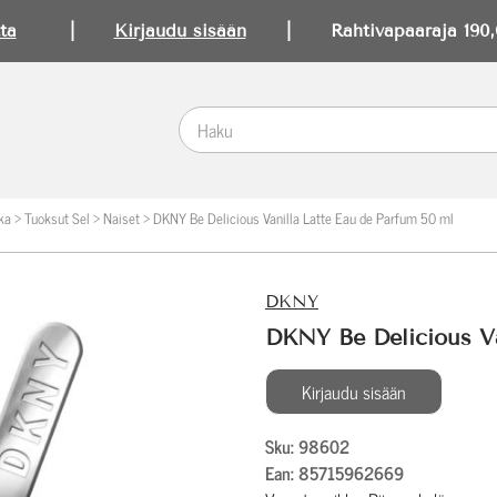
ta
|
Kirjaudu sisään
| Rahtivapaaraja 190,0
ka
>
Tuoksut Sel
>
Naiset
>
DKNY Be Delicious Vanilla Latte Eau de Parfum 50 ml
DKNY
DKNY Be Delicious Va
Kirjaudu sisään
Sku: 98602
Ean: 85715962669