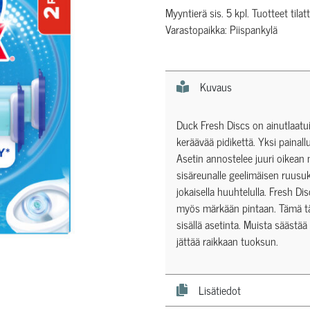
Myyntierä sis. 5 kpl. Tuotteet tilat
Varastopaikka: Piispankylä
Kuvaus
Duck Fresh Discs on ainutlaatu
keräävää pidikettä. Yksi painallu
Asetin annostelee juuri oikea
sisäreunalle geelimäisen ruusu
jokaisella huuhtelulla. Fresh 
myös märkään pintaan. Tämä täy
sisällä asetinta. Muista säästä
jättää raikkaan tuoksun.
Lisätiedot