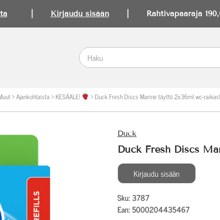
ta
|
Kirjaudu sisään
| Rahtivapaaraja 190,0
Muut
>
Ajankohtaista
>
KESÄALE!
>
Duck Fresh Discs Marine täyttö 2x36ml wc-raikast
Duck
Duck Fresh Discs Mar
Kirjaudu sisään
Sku: 3787
Ean: 5000204435467