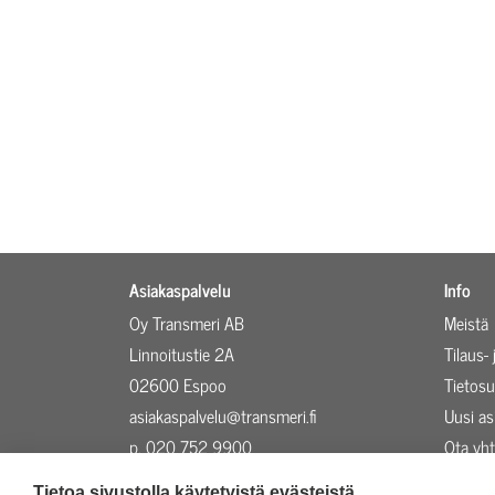
Asiakaspalvelu
Info
Oy Transmeri AB
Meistä
Linnoitustie 2A
Tilaus-
02600 Espoo
Tietosu
asiakaspalvelu@transmeri.fi
Uusi a
p. 020 752 9900
Ota yht
Evästeasetukset
Ajankoh
Tietoa sivustolla käytetyistä evästeistä