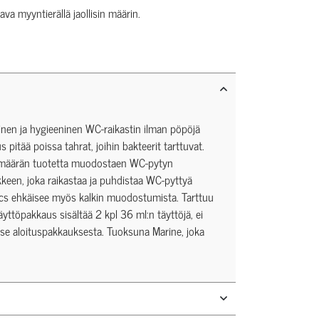
tava myyntierällä jaollisin määrin.
inen ja hygieeninen WC-raikastin ilman pöpöjä
s pitää poissa tahrat, joihin bakteerit tarttuvat.
n määrän tuotetta muodostaen WC-pytyn
kkeen, joka raikastaa ja puhdistaa WC-pyttyä
Discs ehkäisee myös kalkin muodostumista. Tarttuu
ttöpakkaus sisältää 2 kpl 36 ml:n täyttöjä, ei
ä se aloituspakkauksesta. Tuoksuna Marine, joka