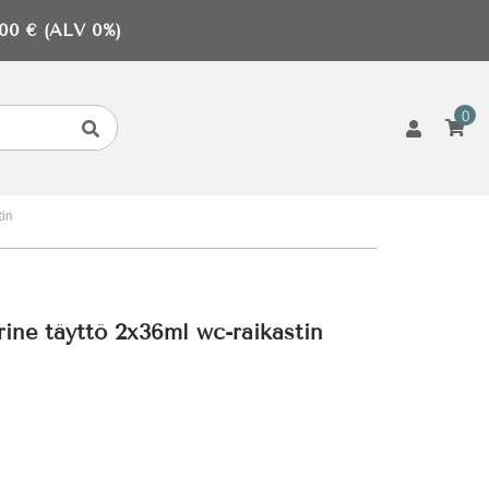
0 € (ALV 0%)
0
in
ine täyttö 2x36ml wc-raikastin