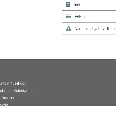
Inci
VAK tiedot
Varoitukset ja turvallisuu
 ja toimitusehdot
oja- ja rekisteriseloste
siakas -hakemus
eyttä
taista