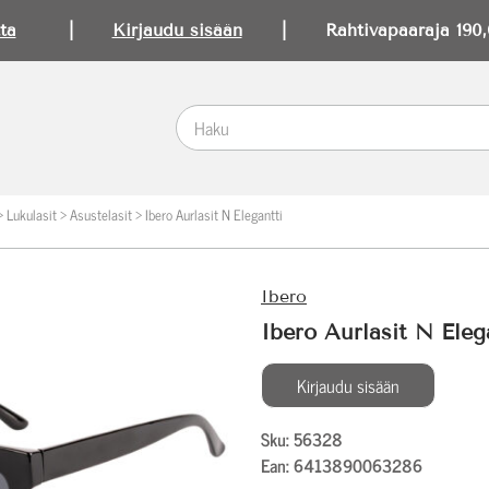
ta
|
Kirjaudu sisään
| Rahtivapaaraja 190,0
>
Lukulasit
>
Asustelasit
>
Ibero Aurlasit N Elegantti
Ibero
Ibero Aurlasit N Eleg
Kirjaudu sisään
Sku: 56328
Ean: 6413890063286