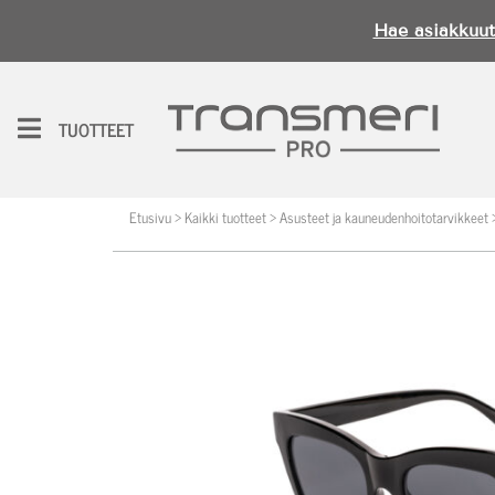
Hae asiakkuut
H
e
TUOTTEET
i,
k
ir
Etusivu
>
Kaikki tuotteet
>
Asusteet ja kauneudenhoitotarvikkeet
j
a
u
d
u
s
i
s