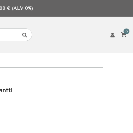
0 € (ALV 0%)
0
antti