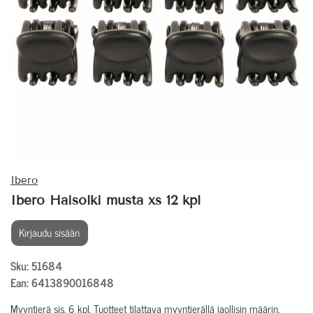
Ibero
Ibero Haisolki musta xs 12 kpl
Kirjaudu sisään
Sku: 51684
Ean: 6413890016848
Myyntierä sis. 6 kpl. Tuotteet tilattava myyntierällä jaollisin määrin.