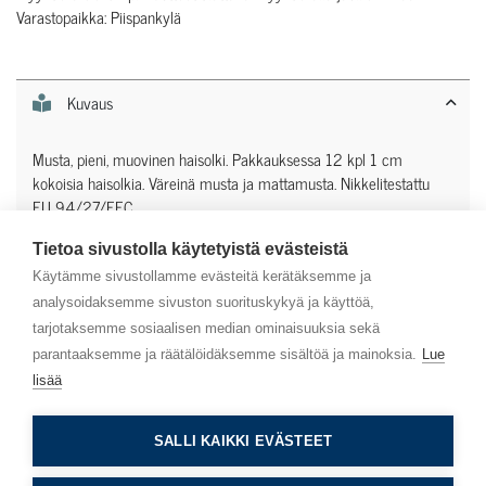
Varastopaikka: Piispankylä
Kuvaus
Musta, pieni, muovinen haisolki. Pakkauksessa 12 kpl 1 cm
kokoisia haisolkia. Väreinä musta ja mattamusta. Nikkelitestattu
EU 94/27/EEC.
Tietoa sivustolla käytetyistä evästeistä
Lisätiedot
Käytämme sivustollamme evästeitä kerätäksemme ja
analysoidaksemme sivuston suorituskykyä ja käyttöä,
tarjotaksemme sosiaalisen median ominaisuuksia sekä
parantaaksemme ja räätälöidäksemme sisältöä ja mainoksia.
Lue
lisää
Asiakaspalvelu
SALLI KAIKKI EVÄSTEET