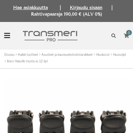
Hae asiakkuutta
|
Kirjaudu sisään
|
Rahtivapaaraja 190,00 € (ALV 0%)
0
Etusivu
>
Kaikki tuotteet
>
Asusteet ja kauneudenhoitotarvikkeet
>
Hiuskorut
>
Hiussoljet
>
Ibero Haisolki musta xs 12 kpl