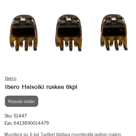
Ibero
Ibero Haisolki ruskea 6kpl
Kirjaudu sisään
Sku: 51447
Ean: 6413890014479
Myyntierä sis. 6 kpl. Tuotteet tilattava myyntierällä jaollisin määrin.