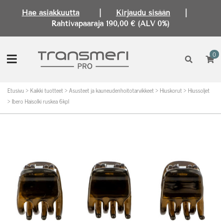
Hae asiakkuutta
|
Kirjaudu sisään
|
Rahtivapaaraja 190,00 € (ALV 0%)
0
Etusivu
>
Kaikki tuotteet
>
Asusteet ja kauneudenhoitotarvikkeet
>
Hiuskorut
>
Hiussoljet
>
Ibero Haisolki ruskea 6kpl