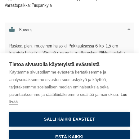
Varastopaikka: Piispankylä
Kuvaus
Ruskea, pieni, muovinen haisolki. Pakkauksessa 6 kpl 1,5 cm
kokoisia haisolkia. Väreinä ruskea ja mattaruskea. Nikkelitestattu.
Tietoa sivustolla käytetyistä evästeistä
Lisätiedot
Käytämme sivustollamme evästeitä kerätäksemme ja
analysoidaksemme sivuston suorituskykyä ja käyttöä,
tarjotaksemme sosiaalisen median ominaisuuksia sekä
parantaaksemme ja räätälöidäksemme sisältöä ja mainoksia.
Lue
lisää
Asiakaspalvelu
SALLI KAIKKI EVÄSTEET
Info
ESTÄ KAIKKI