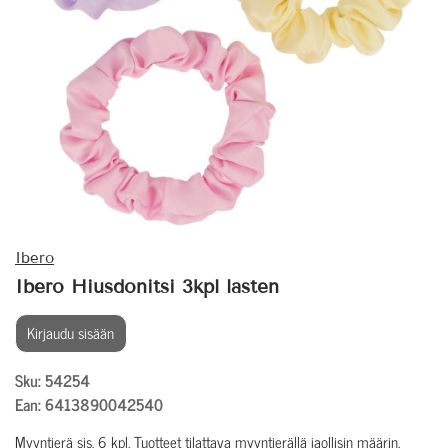
Ibero
Ibero Hiusdonitsi 3kpl lasten
Kirjaudu sisään
Sku: 54254
Ean: 6413890042540
Myyntierä sis. 6 kpl. Tuotteet tilattava myyntierällä jaollisin määrin.