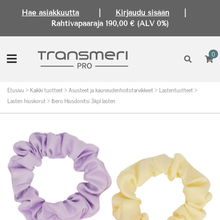
Hae asiakkuutta
|
Kirjaudu sisään
|
Rahtivapaaraja 190,00 € (ALV 0%)
0
Etusivu
>
Kaikki tuotteet
>
Asusteet ja kauneudenhoitotarvikkeet
>
Lastentuotteet
>
Lasten hiuskorut
>
Ibero Hiusdonitsi 3kpl lasten