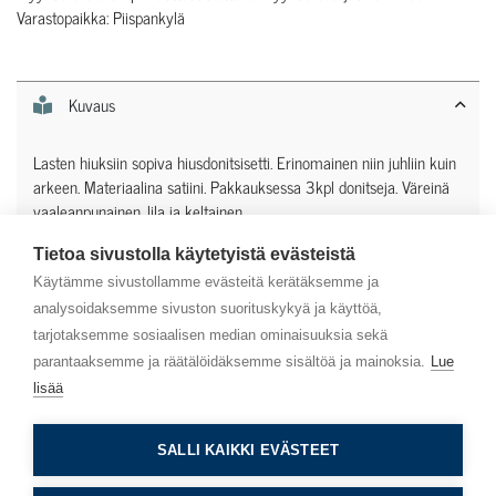
Varastopaikka: Piispankylä
Kuvaus
Lasten hiuksiin sopiva hiusdonitsisetti. Erinomainen niin juhliin kuin
arkeen. Materiaalina satiini. Pakkauksessa 3kpl donitseja. Väreinä
vaaleanpunainen, lila ja keltainen.
Tietoa sivustolla käytetyistä evästeistä
Lisätiedot
Käytämme sivustollamme evästeitä kerätäksemme ja
analysoidaksemme sivuston suorituskykyä ja käyttöä,
tarjotaksemme sosiaalisen median ominaisuuksia sekä
parantaaksemme ja räätälöidäksemme sisältöä ja mainoksia.
Lue
lisää
Asiakaspalvelu
SALLI KAIKKI EVÄSTEET