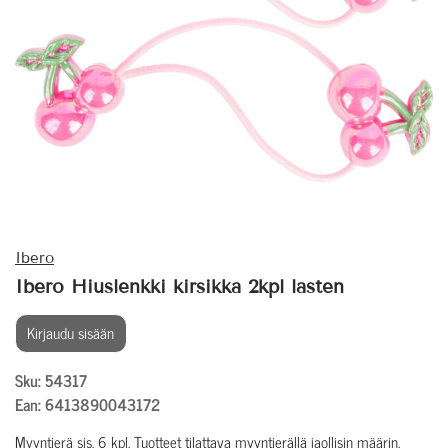
Ibero
Ibero Hiuslenkki kirsikka 2kpl lasten
Kirjaudu sisään
Sku: 54317
Ean: 6413890043172
Myyntierä sis. 6 kpl. Tuotteet tilattava myyntierällä jaollisin määrin.