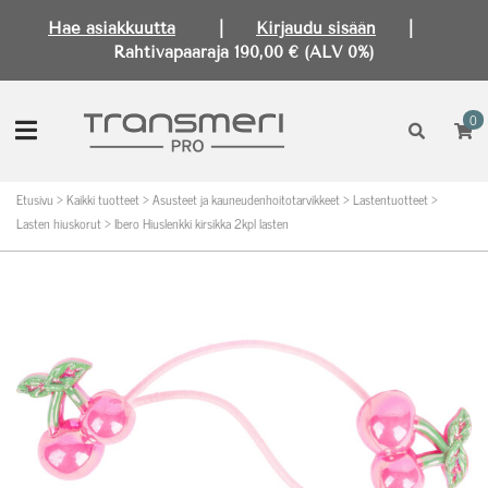
Hae asiakkuutta
|
Kirjaudu sisään
|
Rahtivapaaraja 190,00 € (ALV 0%)
0
Etusivu
>
Kaikki tuotteet
>
Asusteet ja kauneudenhoitotarvikkeet
>
Lastentuotteet
>
Lasten hiuskorut
>
Ibero Hiuslenkki kirsikka 2kpl lasten