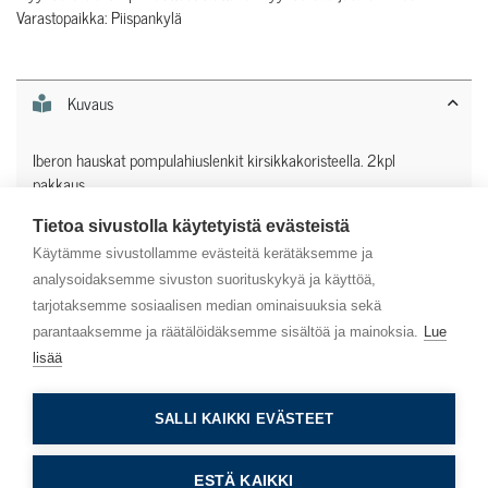
Varastopaikka: Piispankylä
Kuvaus
Iberon hauskat pompulahiuslenkit kirsikkakoristeella. 2kpl
pakkaus.
Tietoa sivustolla käytetyistä evästeistä
Lisätiedot
Käytämme sivustollamme evästeitä kerätäksemme ja
analysoidaksemme sivuston suorituskykyä ja käyttöä,
tarjotaksemme sosiaalisen median ominaisuuksia sekä
parantaaksemme ja räätälöidäksemme sisältöä ja mainoksia.
Lue
lisää
Asiakaspalvelu
SALLI KAIKKI EVÄSTEET
Info
ESTÄ KAIKKI