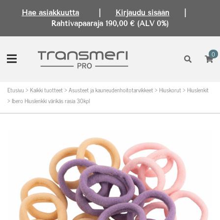
Hae asiakkuutta
|
Kirjaudu sisään
|
Rahtivapaaraja 190,00 € (ALV 0%)
0
Etusivu
>
Kaikki tuotteet
>
Asusteet ja kauneudenhoitotarvikkeet
>
Hiuskorut
>
Hiuslenkit
>
Ibero Hiuslenkki värikäs rasia 30kpl