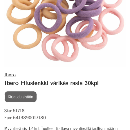
Ibero
Ibero Hiuslenkki värikäs rasia 30kpl
Kirjaudu sisään
Sku: 51718
Ean: 6413890017180
Myyntierä sis. 12 kpl. Tuotteet tilattava myyntierällä jaollisin määrin.