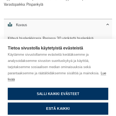
Varastopaikka: Piispankylä
Kuvaus
Kätevä hiuslenkkirasia. Rasiassa 30 värikästä hiuslenkkiä.
Tietoa sivustolla käytetyistä evästeistä
Lisätiedot
Käytämme sivustollamme evästeitä kerätäksemme ja
analysoidaksemme sivuston suorituskykyä ja käyttöä,
tarjotaksemme sosiaalisen median ominaisuuksia sekä
parantaaksemme ja räätälöidäksemme sisältöä ja mainoksia.
Lue
lisää
Asiakaspalvelu
SALLI KAIKKI EVÄSTEET
Info
ESTÄ KAIKKI