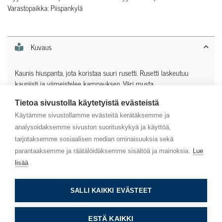
Varastopaikka: Piispankylä
Kuvaus
Kaunis hiuspanta, jota koristaa suuri rusetti. Rusetti laskeutuu
kauniisti ja viimeistelee kampauksen. Väri musta.
Tietoa sivustolla käytetyistä evästeistä
Lisätiedot
Käytämme sivustollamme evästeitä kerätäksemme ja
analysoidaksemme sivuston suorituskykyä ja käyttöä,
tarjotaksemme sosiaalisen median ominaisuuksia sekä
parantaaksemme ja räätälöidäksemme sisältöä ja mainoksia.
Lue
lisää
Asiakaspalvelu
SALLI KAIKKI EVÄSTEET
Info
ESTÄ KAIKKI