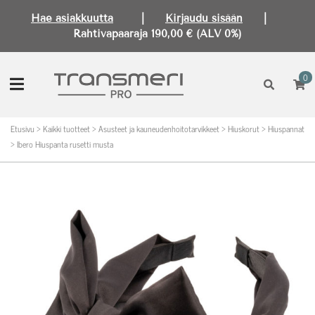
Hae asiakkuutta
|
Kirjaudu sisään
|
Rahtivapaaraja 190,00 € (ALV 0%)
0
Etusivu
>
Kaikki tuotteet
>
Asusteet ja kauneudenhoitotarvikkeet
>
Hiuskorut
>
Hiuspannat
>
Ibero Hiuspanta rusetti musta