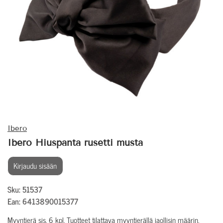
Ibero
Ibero Hiuspanta rusetti musta
Kirjaudu sisään
Sku: 51537
Ean: 6413890015377
Myyntierä sis. 6 kpl. Tuotteet tilattava myyntierällä jaollisin määrin.