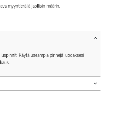
tava myyntierällä jaollisin määrin.
it hiuspinnit. Käytä useampia pinnejä luodaksesi
kaus.