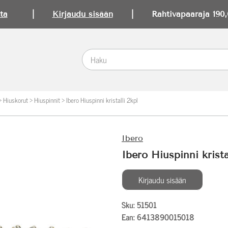
ta
|
Kirjaudu sisään
| Rahtivapaaraja 190,0
>
Hiuskorut
>
Hiuspinnit
>
Ibero Hiuspinni kristalli 2kpl
Ibero
Ibero Hiuspinni krista
Kirjaudu sisään
Sku: 51501
Ean: 6413890015018