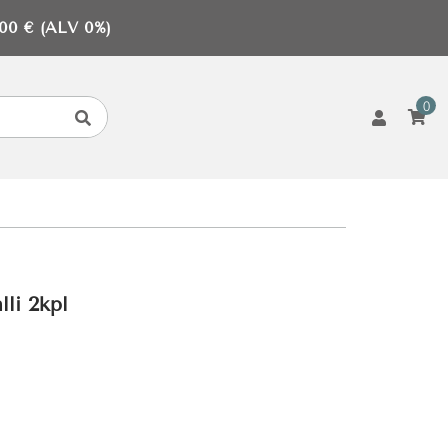
0 € (ALV 0%)
0
lli 2kpl