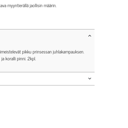
tava myyntierällä jaollisin määrin.
 viimeistelevät pikku prinsessan juhlakampauksen.
 koralli pinni. 2kpl.