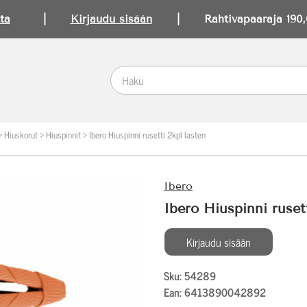
ta
|
Kirjaudu sisään
| Rahtivapaaraja 190,0
>
Hiuskorut
>
Hiuspinnit
>
Ibero Hiuspinni rusetti 2kpl lasten
Ibero
Ibero Hiuspinni ruset
Kirjaudu sisään
Sku: 54289
Ean: 6413890042892