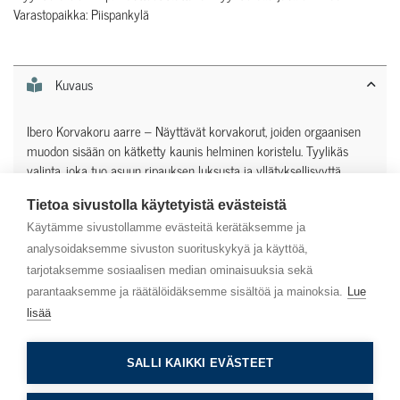
Varastopaikka: Piispankylä
Kuvaus
Ibero Korvakoru aarre – Näyttävät korvakorut, joiden orgaanisen
muodon sisään on kätketty kaunis helminen koristelu. Tyylikäs
valinta, joka tuo asuun ripauksen luksusta ja yllätyksellisyyttä.
Tietoa sivustolla käytetyistä evästeistä
Lisätiedot
Käytämme sivustollamme evästeitä kerätäksemme ja
analysoidaksemme sivuston suorituskykyä ja käyttöä,
tarjotaksemme sosiaalisen median ominaisuuksia sekä
parantaaksemme ja räätälöidäksemme sisältöä ja mainoksia.
Lue
lisää
Asiakaspalvelu
SALLI KAIKKI EVÄSTEET