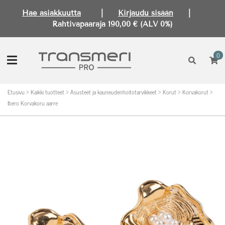
Hae asiakkuutta
|
Kirjaudu sisään
|
Rahtivapaaraja 190,00 € (ALV 0%)
0
Etusivu
>
Kaikki tuotteet
>
Asusteet ja kauneudenhoitotarvikkeet
>
Korut
>
Korvakorut
>
Ibero Korvakoru aarre