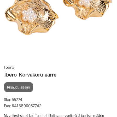
Ibero
Ibero Korvakoru aarre
Kirjaudu sisään
Sku: 55774
Ean: 6413890057742
Myyntierä sis. 4 kpl. Tuotteet tilattava myyntierällä jaollisin määrin.