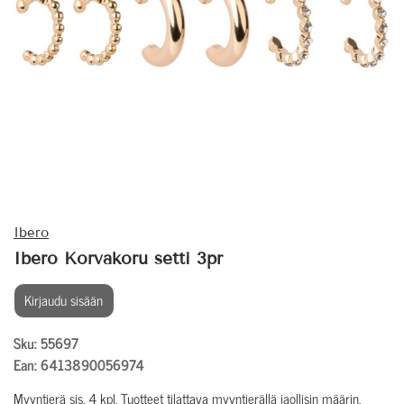
Ibero
Ibero Korvakoru setti 3pr
Kirjaudu sisään
Sku: 55697
Ean: 6413890056974
Myyntierä sis. 4 kpl. Tuotteet tilattava myyntierällä jaollisin määrin.