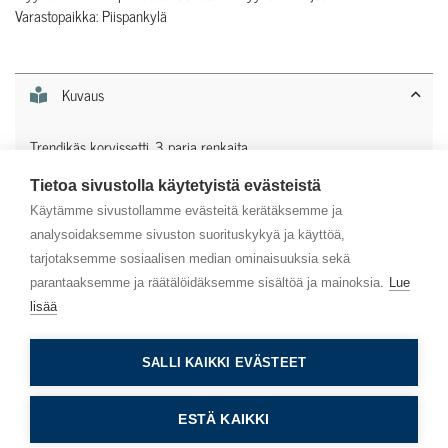
Varastopaikka: Piispankylä
Kuvaus
Trendikäs korvissetti, 3 paria renkaita.
Tietoa sivustolla käytetyistä evästeistä
Lisätiedot
Käytämme sivustollamme evästeitä kerätäksemme ja
analysoidaksemme sivuston suorituskykyä ja käyttöä,
tarjotaksemme sosiaalisen median ominaisuuksia sekä
parantaaksemme ja räätälöidäksemme sisältöä ja mainoksia.
Lue
lisää
Asiakaspalvelu
SALLI KAIKKI EVÄSTEET
Info
ESTÄ KAIKKI