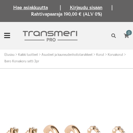
Hae asiakkuutta
|
Kirjaudu sisään
|
Rahtivapaaraja 190,00 € (ALV 0%)
0
Etusivu
>
Kaikki tuotteet
>
Asusteet ja kauneudenhoitotarvikkeet
>
Korut
>
Korvakorut
>
Ibero Korvakoru setti 3pr