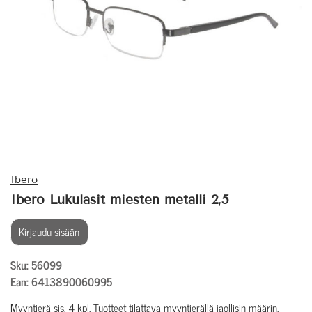
Ibero
Ibero Lukulasit miesten metalli 2,5
Kirjaudu sisään
Sku: 56099
Ean: 6413890060995
Myyntierä sis. 4 kpl. Tuotteet tilattava myyntierällä jaollisin määrin.