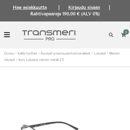
Hae asiakkuutta
|
Kirjaudu sisään
|
Rahtivapaaraja 190,00 € (ALV 0%)
0
Etusivu
>
Kaikki tuotteet
>
Asusteet ja kauneudenhoitotarvikkeet
>
Lukulasit
>
Miesten
lukulasit
>
Ibero Lukulasit miesten metalli 2,5