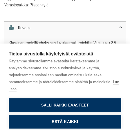
Varastopaikka: Piispankylä
Kuvaus
Klassinen metallikehyksinen lukulasimalli miehille. Vahvuus +2.5.
Tietoa sivustolla käytetyistä evästeistä
Lisätiedot
Käytämme sivustollamme evästeitä kerätäksemme ja
analysoidaksemme sivuston suorituskykyä ja käyttöä,
tarjotaksemme sosiaalisen median ominaisuuksia sekä
parantaaksemme ja räätälöidäksemme sisältöä ja mainoksia.
Lue
lisää
Asiakaspalvelu
SALLI KAIKKI EVÄSTEET
Info
ESTÄ KAIKKI