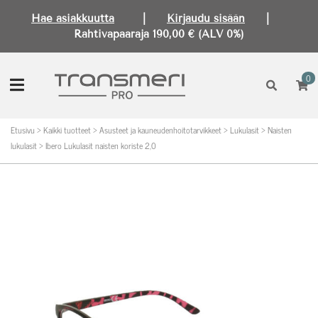
Hae asiakkuutta
|
Kirjaudu sisään
|
Rahtivapaaraja 190,00 € (ALV 0%)
0
Etusivu
>
Kaikki tuotteet
>
Asusteet ja kauneudenhoitotarvikkeet
>
Lukulasit
>
Naisten
lukulasit
>
Ibero Lukulasit naisten koriste 2,0