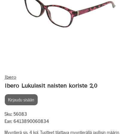
Ibero
Ibero Lukulasit naisten koriste 2,0
Kirjaudu sisään
Sku: 56083
Ean: 6413890060834
Myyntierä sis. 4 kpl. Tuotteet tilattava myyntierällä jaollisin määrin.