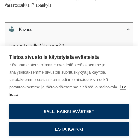
Varastopaikka: Piispankylä
Kuvaus
Lukulasit naisille. Vahvuus +2.0
Tietoa sivustolla käytetyistä evästeistä
Lisätiedot
Käytämme sivustollamme evästeitä kerätäksemme ja
analysoidaksemme sivuston suorituskykyä ja käyttöä,
tarjotaksemme sosiaalisen median ominaisuuksia sekä
parantaaksemme ja räätälöidäksemme sisältöä ja mainoksia.
Lue
lisää
Asiakaspalvelu
SALLI KAIKKI EVÄSTEET
Info
ESTÄ KAIKKI