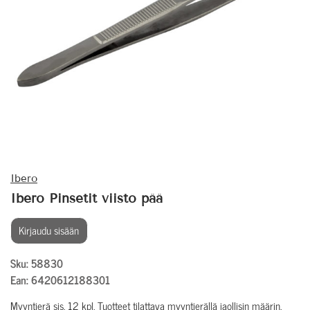
Ibero
Ibero Pinsetit viisto pää
Kirjaudu sisään
Sku: 58830
Ean: 6420612188301
Myyntierä sis. 12 kpl. Tuotteet tilattava myyntierällä jaollisin määrin.