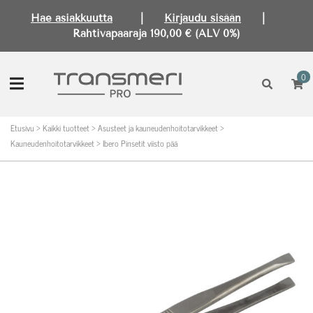
Hae asiakkuutta
|
Kirjaudu sisään
|
Rahtivapaaraja 190,00 € (ALV 0%)
0
Etusivu
>
Kaikki tuotteet
>
Asusteet ja kauneudenhoitotarvikkeet
>
Kauneudenhoitotarvikkeet
>
Ibero Pinsetit viisto pää