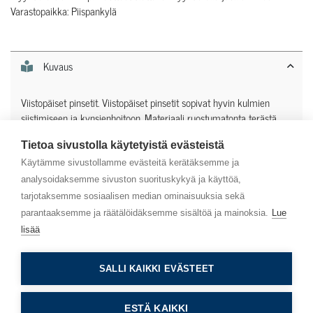
Varastopaikka: Piispankylä
Kuvaus
Viistopäiset pinsetit. Viistopäiset pinsetit sopivat hyvin kulmien
siistimiseen ja kynsienhoitoon. Materiaali ruostumatonta terästä.
Tietoa sivustolla käytetyistä evästeistä
Lisätiedot
Käytämme sivustollamme evästeitä kerätäksemme ja
analysoidaksemme sivuston suorituskykyä ja käyttöä,
tarjotaksemme sosiaalisen median ominaisuuksia sekä
parantaaksemme ja räätälöidäksemme sisältöä ja mainoksia.
Lue
lisää
Asiakaspalvelu
SALLI KAIKKI EVÄSTEET
Info
ESTÄ KAIKKI