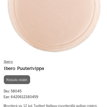
Ibero
Ibero Puuterivippa
Kirjaudu sisään
Sku: 58045
Ean: 6420612180459
Myyntierä sis. 12 kpl. Tuotteet tilattava myyntierällä jaollisin määrin.