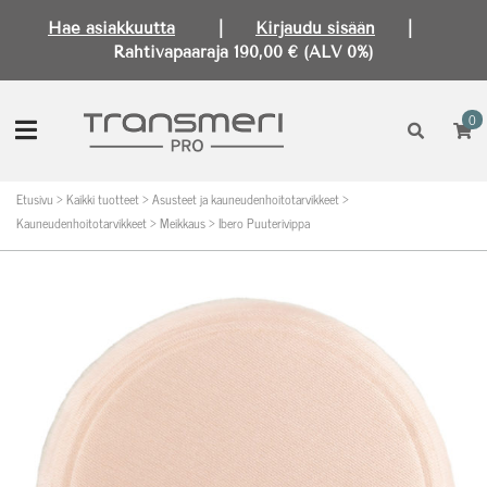
Hae asiakkuutta
|
Kirjaudu sisään
|
Rahtivapaaraja 190,00 € (ALV 0%)
0
Etusivu
>
Kaikki tuotteet
>
Asusteet ja kauneudenhoitotarvikkeet
>
Kauneudenhoitotarvikkeet
>
Meikkaus
>
Ibero Puuterivippa