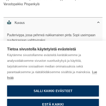
Varastopaikka: Piispankylä
Kuvaus
Puuterivippa, jossa pehmeä nukkamainen pinta. Sopii useimpaan
puuterirasiaan vaihtovipaksi.
Tietoa sivustolla käytetyistä evästeistä
Lisätiedot
Käytämme sivustollamme evästeitä kerätäksemme ja
analysoidaksemme sivuston suorituskykyä ja käyttöä,
tarjotaksemme sosiaalisen median ominaisuuksia sekä
parantaaksemme ja räätälöidäksemme sisältöä ja mainoksia.
Lue
lisää
Asiakaspalvelu
SALLI KAIKKI EVÄSTEET
Info
ESTÄ KAIKKI