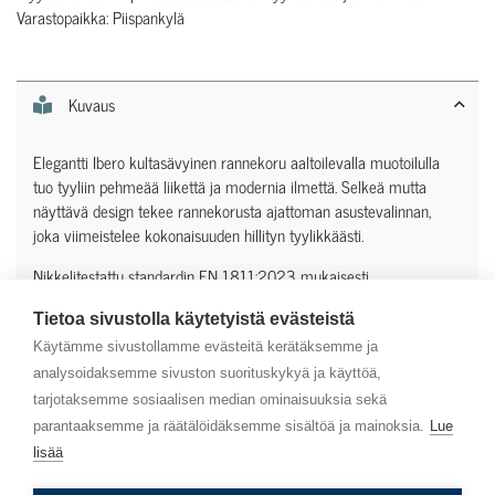
Varastopaikka: Piispankylä
Kuvaus
Elegantti Ibero kultasävyinen rannekoru aaltoilevalla muotoilulla
tuo tyyliin pehmeää liikettä ja modernia ilmettä. Selkeä mutta
näyttävä design tekee rannekorusta ajattoman asustevalinnan,
joka viimeistelee kokonaisuuden hillityn tyylikkäästi.
Nikkelitestattu standardin EN 1811:2023 mukaisesti
Tietoa sivustolla käytetyistä evästeistä
Lisätiedot
Käytämme sivustollamme evästeitä kerätäksemme ja
analysoidaksemme sivuston suorituskykyä ja käyttöä,
tarjotaksemme sosiaalisen median ominaisuuksia sekä
parantaaksemme ja räätälöidäksemme sisältöä ja mainoksia.
Lue
lisää