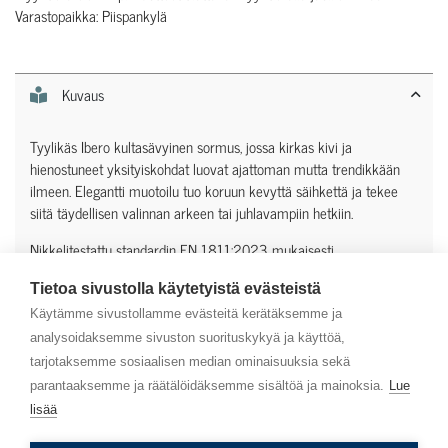
Varastopaikka: Piispankylä
Kuvaus
Tyylikäs Ibero kultasävyinen sormus, jossa kirkas kivi ja
hienostuneet yksityiskohdat luovat ajattoman mutta trendikkään
ilmeen. Elegantti muotoilu tuo koruun kevyttä säihkettä ja tekee
siitä täydellisen valinnan arkeen tai juhlavampiin hetkiin.
Nikkelitestattu standardin EN 1811:2023 mukaisesti
Tietoa sivustolla käytetyistä evästeistä
Lisätiedot
Käytämme sivustollamme evästeitä kerätäksemme ja
analysoidaksemme sivuston suorituskykyä ja käyttöä,
tarjotaksemme sosiaalisen median ominaisuuksia sekä
parantaaksemme ja räätälöidäksemme sisältöä ja mainoksia.
Lue
lisää