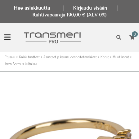
Hae asiakkuutta
|
Kirjaudu sisään
|
Rahtivapaaraja 190,00 € (ALV 0%)
0
Etusivu
>
Kaikki tuotteet
>
Asusteet ja kauneudenhoitotarvikkeet
>
Korut
>
Muut korut
>
Ibero Sormus kulta kivi