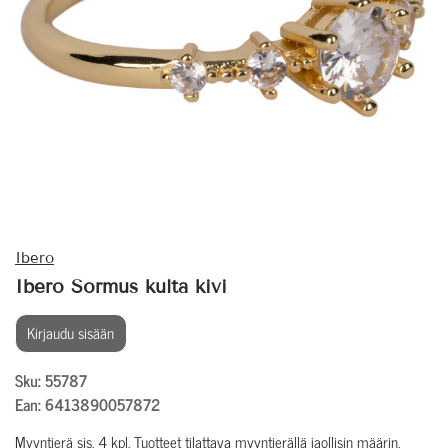
Ibero
Ibero Sormus kulta kivi
Kirjaudu sisään
Sku: 55787
Ean: 6413890057872
Myyntierä sis. 4 kpl. Tuotteet tilattava myyntierällä jaollisin määrin.