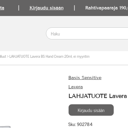
ta
|
Kirjaudu sisään
| Rahtivapaaraja 190,0
Muut
>
LAHJATUOTE Lavera BS Hand Cream 20ml, ei myyntiin
Basis Sensitive
Lavera
LAHJATUOTE Lavera B
Kirjaudu sisään
Sku: 902784