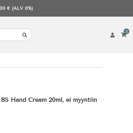
0 € (ALV 0%)
0
S Hand Cream 20ml, ei myyntiin