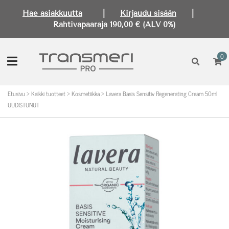
Hae asiakkuutta
|
Kirjaudu sisään
|
Rahtivapaaraja 190,00 € (ALV 0%)
0
Etusivu
>
Kaikki tuotteet
>
Kosmetiikka
>
Lavera Basis Sensitiv Regenerating Cream 50ml
UUDISTUNUT