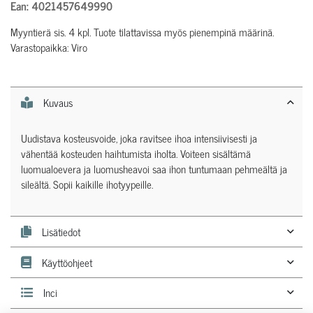
Ean: 4021457649990
Myyntierä sis. 4 kpl. Tuote tilattavissa myös pienempinä määrinä.
Varastopaikka: Viro
Kuvaus
Uudistava kosteusvoide, joka ravitsee ihoa intensiivisesti ja
vähentää kosteuden haihtumista iholta. Voiteen sisältämä
luomualoevera ja luomusheavoi saa ihon tuntumaan pehmeältä ja
sileältä. Sopii kaikille ihotyypeille.
Lisätiedot
Käyttöohjeet
Inci