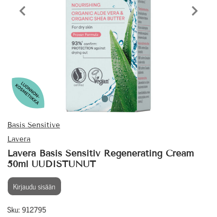
Edellinen tuote
Seura
Basis Sensitive
Lavera
Lavera Basis Sensitiv Regenerating Cream
50ml UUDISTUNUT
Kirjaudu sisään
Sku: 912795