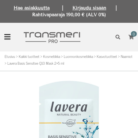
Hae asiakkuutta
|
Kirjaudu sisään
|
Rahtivapaaraja 190,00 € (ALV 0%)
0
Etusivu
>
Kaikki tuotteet
>
Kosmetiikka
>
Luonnonkosmetiikka
>
Kasvotuotteet
>
Naamiot
>
Lavera Basis Sensitive Q10 Mask 2×5 ml