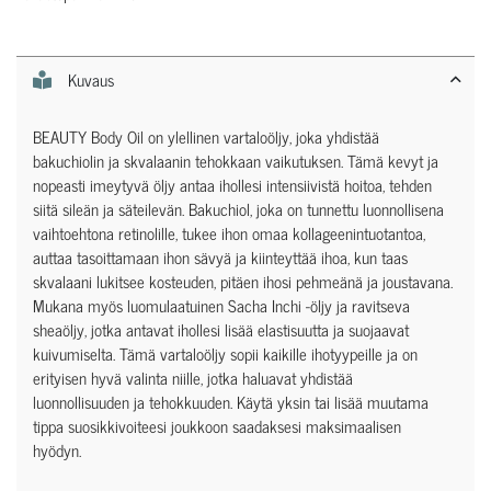
Kuvaus
BEAUTY Body Oil on ylellinen vartaloöljy, joka yhdistää
bakuchiolin ja skvalaanin tehokkaan vaikutuksen. Tämä kevyt ja
nopeasti imeytyvä öljy antaa ihollesi intensiivistä hoitoa, tehden
siitä sileän ja säteilevän. Bakuchiol, joka on tunnettu luonnollisena
vaihtoehtona retinolille, tukee ihon omaa kollageenintuotantoa,
auttaa tasoittamaan ihon sävyä ja kiinteyttää ihoa, kun taas
skvalaani lukitsee kosteuden, pitäen ihosi pehmeänä ja joustavana.
Mukana myös luomulaatuinen Sacha Inchi -öljy ja ravitseva
sheaöljy, jotka antavat ihollesi lisää elastisuutta ja suojaavat
kuivumiselta. Tämä vartaloöljy sopii kaikille ihotyypeille ja on
erityisen hyvä valinta niille, jotka haluavat yhdistää
luonnollisuuden ja tehokkuuden. Käytä yksin tai lisää muutama
tippa suosikkivoiteesi joukkoon saadaksesi maksimaalisen
hyödyn.