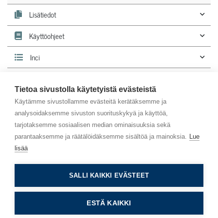
Lisätiedot
Käyttöohjeet
Inci
Lehdestä
tunnistat luonnonkosmetiikkatuotteen.
Tietoa sivustolla käytetyistä evästeistä
Käytämme sivustollamme evästeitä kerätäksemme ja
analysoidaksemme sivuston suorituskykyä ja käyttöä,
tarjotaksemme sosiaalisen median ominaisuuksia sekä
parantaaksemme ja räätälöidäksemme sisältöä ja mainoksia.
Lue
lisää
Asiakaspalvelu
SALLI KAIKKI EVÄSTEET
Info
ESTÄ KAIKKI