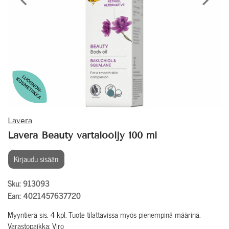
Edellinen tuote
Seura
Lavera
Lavera Beauty vartaloöljy 100 ml
Kirjaudu sisään
Sku: 913093
Ean: 4021457637720
Myyntierä sis. 4 kpl. Tuote tilattavissa myös pienempinä määrinä.
Varastopaikka: Viro