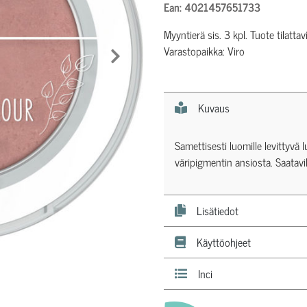
Ean: 4021457651733
Myyntierä sis. 3 kpl. Tuote tilat
Varastopaikka: Viro
Seuraava tuote
Kuvaus
Samettisesti luomille levittyvä 
väripigmentin ansiosta. Saatavil
Lisätiedot
Käyttöohjeet
Inci