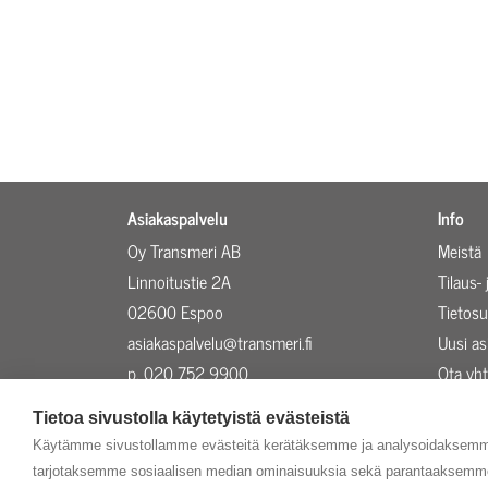
Asiakaspalvelu
Info
Oy Transmeri AB
Meistä
Linnoitustie 2A
Tilaus-
02600 Espoo
Tietosu
asiakaspalvelu@transmeri.fi
Uusi a
p. 020 752 9900
Ota yht
Evästeasetukset
Ajankoh
Tietoa sivustolla käytetyistä evästeistä
Käytämme sivustollamme evästeitä kerätäksemme ja analysoidaksemme 
tarjotaksemme sosiaalisen median ominaisuuksia sekä parantaaksemme 