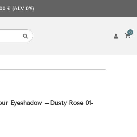
0 € (ALV 0%)
0
lour Eyeshadow –Dusty Rose 01-