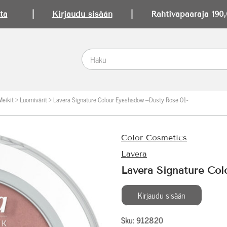
ta
|
Kirjaudu sisään
| Rahtivapaaraja 190,0
Meikit
>
Luomivärit
>
Lavera Signature Colour Eyeshadow –Dusty Rose 01-
Color Cosmetics
Lavera
Lavera Signature Co
Kirjaudu sisään
Sku: 912820