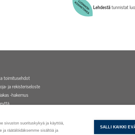
Lehdestä
tunnistat lu
 ja toimitusehdot
oja- ja rekisteriseloste
siakas -hakemus
eyttä
taista
sivuston suorituskykyä ja käyttöä,
SALLI KAIKKI E
ja räätälöidäksemme sisältöä ja