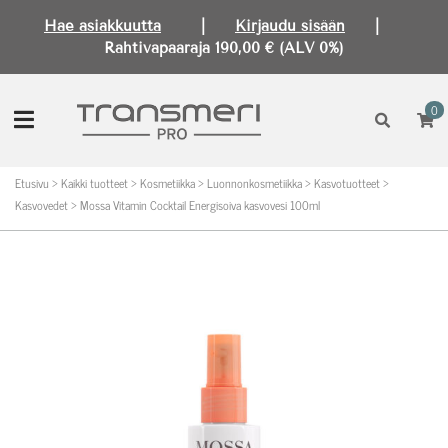
Hae asiakkuutta
|
Kirjaudu sisään
|
Rahtivapaaraja 190,00 € (ALV 0%)
0
Etusivu
>
Kaikki tuotteet
>
Kosmetiikka
>
Luonnonkosmetiikka
>
Kasvotuotteet
>
Kasvovedet
>
Mossa Vitamin Cocktail Energisoiva kasvovesi 100ml