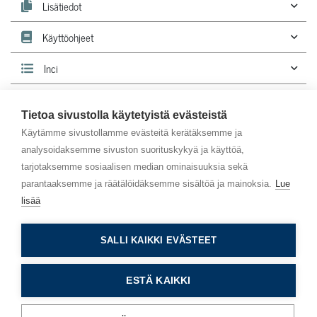
Lisätiedot
Käyttöohjeet
Inci
Lehdestä
tunnistat luonnonkosmetiikkatuotteen.
Tietoa sivustolla käytetyistä evästeistä
Käytämme sivustollamme evästeitä kerätäksemme ja
analysoidaksemme sivuston suorituskykyä ja käyttöä,
tarjotaksemme sosiaalisen median ominaisuuksia sekä
parantaaksemme ja räätälöidäksemme sisältöä ja mainoksia.
Lue
lisää
Asiakaspalvelu
SALLI KAIKKI EVÄSTEET
Info
ESTÄ KAIKKI