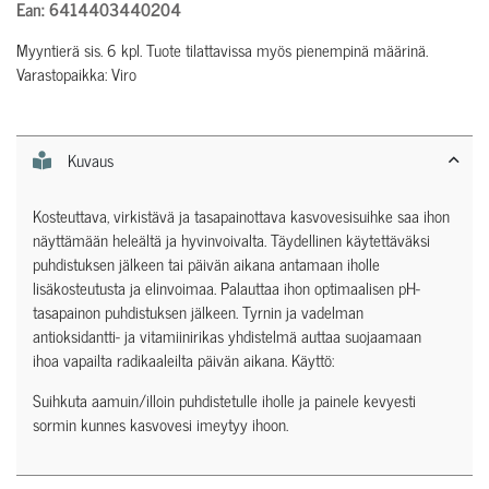
Ean: 6414403440204
Myyntierä sis. 6 kpl. Tuote tilattavissa myös pienempinä määrinä.
Varastopaikka: Viro
Kuvaus
Kosteuttava, virkistävä ja tasapainottava kasvovesisuihke saa ihon
näyttämään heleältä ja hyvinvoivalta. Täydellinen käytettäväksi
puhdistuksen jälkeen tai päivän aikana antamaan iholle
lisäkosteutusta ja elinvoimaa. Palauttaa ihon optimaalisen pH-
tasapainon puhdistuksen jälkeen. Tyrnin ja vadelman
antioksidantti- ja vitamiinirikas yhdistelmä auttaa suojaamaan
ihoa vapailta radikaaleilta päivän aikana. Käyttö:
Suihkuta aamuin/illoin puhdistetulle iholle ja painele kevyesti
sormin kunnes kasvovesi imeytyy ihoon.