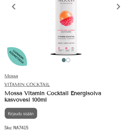
Edellinen tuote
Seura
Mossa
VITAMIN COCKTAIL
Mossa Vitamin Cocktail Energisoiva
kasvovesi 100ml
Kirjaudu sisään
Sku: NA7415