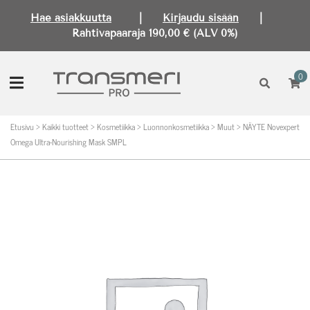
Hae asiakkuutta
|
Kirjaudu sisään
|
Rahtivapaaraja 190,00 € (ALV 0%)
0
Etusivu
>
Kaikki tuotteet
>
Kosmetiikka
>
Luonnonkosmetiikka
>
Muut
>
NÄYTE Novexpert
Omega Ultra-Nourishing Mask SMPL