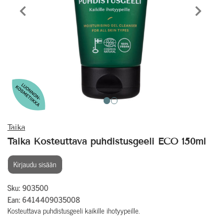
Edellinen tuote
Seura
Taika
Taika Kosteuttava puhdistusgeeli ECO 150ml
Kirjaudu sisään
Sku: 903500
Ean: 6414409035008
Kosteuttava puhdistusgeeli kaikille ihotyypeille.