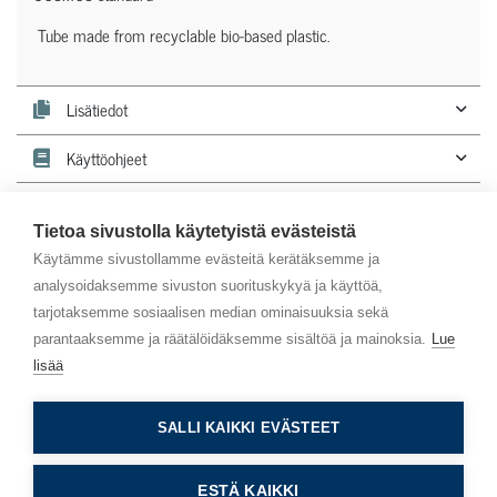
Tube made from recyclable bio-based plastic.
Lisätiedot
Käyttöohjeet
Tietoa sivustolla käytetyistä evästeistä
Lehdestä
tunnistat luonnonkosmetiikkatuotteen.
Käytämme sivustollamme evästeitä kerätäksemme ja
analysoidaksemme sivuston suorituskykyä ja käyttöä,
tarjotaksemme sosiaalisen median ominaisuuksia sekä
parantaaksemme ja räätälöidäksemme sisältöä ja mainoksia.
Lue
lisää
SALLI KAIKKI EVÄSTEET
Asiakaspalvelu
Info
ESTÄ KAIKKI