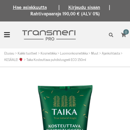
Hae asiakkuutta
|
Kirjaudu sisään
|
Rahtivapaaraja 190,00 € (ALV 0%)
0
Etusivu
>
Kaikki tuotteet
>
Kosmetiikka
>
Luonnonkosmetiikka
>
Muut
>
Ajankohtaista
>
KESÄALE!
>
Taika Kosteuttava puhdistusgeeli ECO 150ml