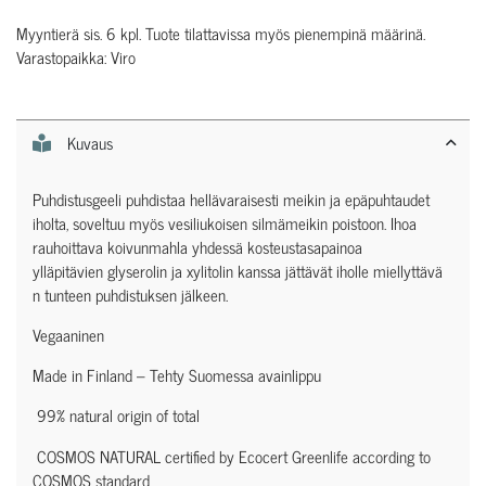
Myyntierä sis. 6 kpl. Tuote tilattavissa myös pienempinä määrinä.
Varastopaikka: Viro
Kuvaus
Puhdistusgeeli puhdistaa hellävaraisesti meikin ja epäpuhtaudet
iholta, soveltuu myös vesiliukoisen silmämeikin poistoon. Ihoa
rauhoittava koivunmahla yhdessä kosteustasapainoa
ylläpitävien glyserolin ja xylitolin kanssa jättävät iholle miellyttävä
n tunteen puhdistuksen jälkeen.
Vegaaninen
Made in Finland – Tehty Suomessa avainlippu
99% natural origin of total
COSMOS NATURAL certified by Ecocert Greenlife according to
COSMOS standard