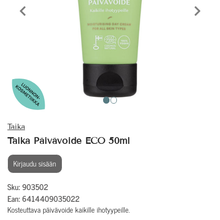
Edellinen tuote
Seura
Taika
Taika Päivävoide ECO 50ml
Kirjaudu sisään
Sku: 903502
Ean: 6414409035022
Kosteuttava päivävoide kaikille ihotyypeille.