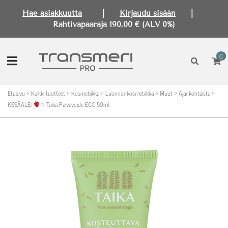
Hae asiakkuutta
|
Kirjaudu sisään
|
Rahtivapaaraja 190,00 € (ALV 0%)
0
Etusivu
>
Kaikki tuotteet
>
Kosmetiikka
>
Luonnonkosmetiikka
>
Muut
>
Ajankohtaista
>
KESÄALE!
>
Taika Päivävoide ECO 50ml