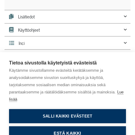
Lisätiedot
Käyttöohjeet
Inci
Lehdestä
tunnistat luonnonkosmetiikkatuotteen.
Tietoa sivustolla käytetyistä evästeistä
Käytämme sivustollamme evästeitä kerätäksemme ja
analysoidaksemme sivuston suorituskykyä ja käyttöä,
tarjotaksemme sosiaalisen median ominaisuuksia sekä
parantaaksemme ja räätälöidäksemme sisältöä ja mainoksia.
Lue
lisää
Asiakaspalvelu
SALLI KAIKKI EVÄSTEET
Info
ESTÄ KAIKKI